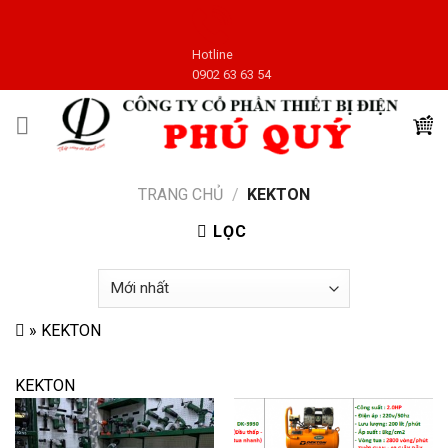
Skip
to
Hotline
content
0902 63 63 54
TRANG CHỦ
/
KEKTON
LỌC
»
KEKTON
KEKTON