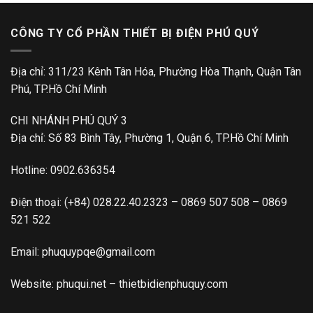
CÔNG TY CỔ PHẦN THIẾT BỊ ĐIỆN PHÚ QUÝ
Địa chỉ: 311/23 Kênh Tân Hóa, Phường Hòa Thạnh, Quận Tân
Phú, TP.Hồ Chí Minh
CHI NHÁNH PHÚ QUÝ 3
Địa chỉ: Số 83 Bình Tây, Phường 1, Quận 6, TP.Hồ Chí Minh
Hotline:
0902.636354
Điện thoại:
(+84) 028.22.40.2323
–
0869 507 508
–
0869
521 522
Email:
phuquypqe@gmail.com
Website:
phuqui.net
–
thietbidienphuquy.com