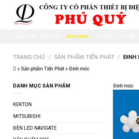
Skip
to
content
TRANG CHỦ
GIỚI THIỆU
SẢN PHẨM
HỖ TRỢ
TÀI LIỆU
TRANG CHỦ
/
SẢN PHẨM TIẾN PHÁT
/
ĐINH
»
Sản phẩm Tiến Phát
»
Đinh móc
DANH MỤC SẢN PHẨM
Đinh móc
KEKTON
MITSUBISHI
ĐÈN LED NAVIGATE