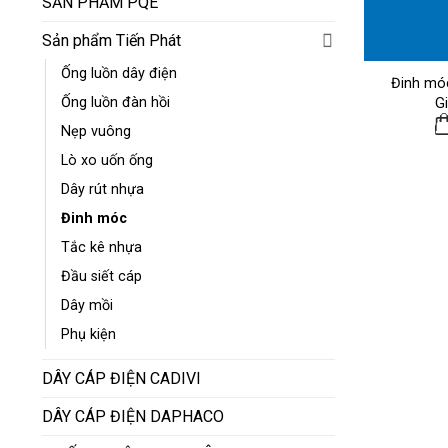
SẢN PHẨM PQE
Sản phẩm Tiến Phát
Ống luồn dây điện
Đinh mó
Ống luồn đàn hồi
G
Nẹp vuông
Lò xo uốn ống
Dây rút nhựa
Đinh móc
Tắc kê nhựa
Đầu siết cáp
Dây mồi
Phụ kiện
DÂY CÁP ĐIỆN CADIVI
DÂY CÁP ĐIỆN DAPHACO