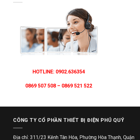
HOTLINE: 0902.636354
0869 507 508 – 0869 521 522
CÔNG TY CỔ PHẦN THIẾT BỊ ĐIỆN PHÚ QUÝ
Địa chỉ: 311/23 Kênh Tân Hóa, Phường Hòa Thạnh, Quận