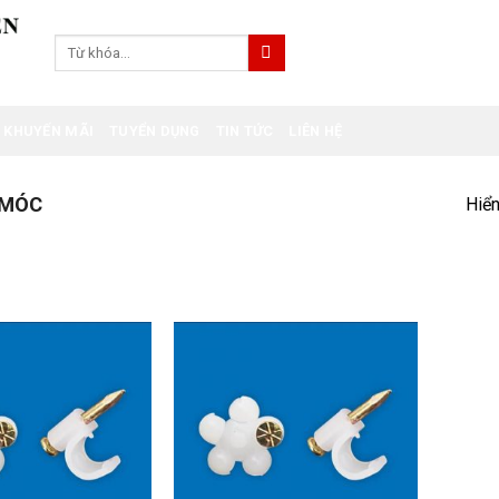
Tìm
kiếm:
KHUYẾN MÃI
TUYỂN DỤNG
TIN TỨC
LIÊN HỆ
 MÓC
Hiển