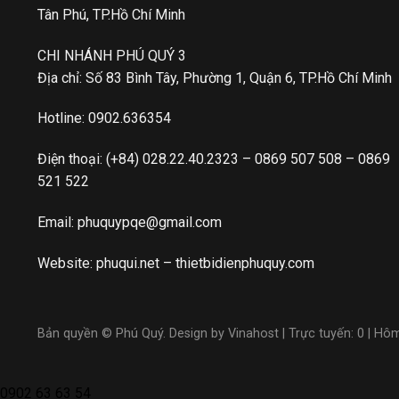
Tân Phú, TP.Hồ Chí Minh
CHI NHÁNH PHÚ QUÝ 3
Địa chỉ: Số 83 Bình Tây, Phường 1, Quận 6, TP.Hồ Chí Minh
Hotline:
0902.636354
Điện thoại:
(+84) 028.22.40.2323
–
0869 507 508
–
0869
521 522
Email:
phuquypqe@gmail.com
Website:
phuqui.net
–
thietbidienphuquy.com
Bản quyền © Phú Quý. Design by Vinahost
| Trực tuyến: 0 | Hô
0902 63 63 54