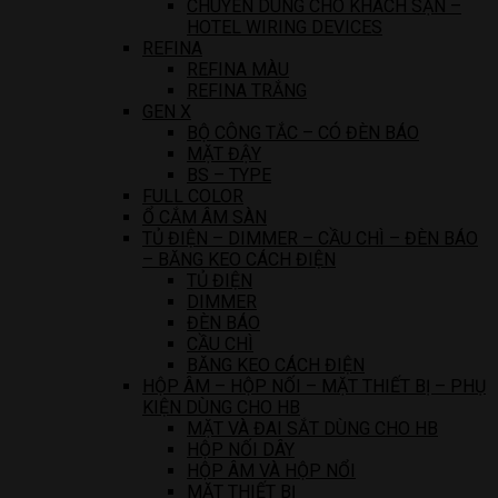
CHUYÊN DÙNG CHO KHÁCH SẠN –
HOTEL WIRING DEVICES
REFINA
REFINA MÀU
REFINA TRẮNG
GEN X
BỘ CÔNG TẮC – CÓ ĐÈN BÁO
MẶT ĐẬY
BS – TYPE
FULL COLOR
Ổ CẮM ÂM SÀN
TỦ ĐIỆN – DIMMER – CẦU CHÌ – ĐÈN BÁO
– BĂNG KEO CÁCH ĐIỆN
TỦ ĐIỆN
DIMMER
ĐÈN BÁO
CẦU CHÌ
BĂNG KEO CÁCH ĐIỆN
HỘP ÂM – HỘP NỐI – MẶT THIẾT BỊ – PHỤ
KIỆN DÙNG CHO HB
MẶT VÀ ĐAI SẮT DÙNG CHO HB
HỘP NỐI DÂY
HỘP ÂM VÀ HỘP NỔI
MẶT THIẾT BỊ