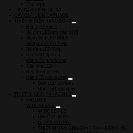
Phụ kiện
DÂY CÁP ĐIỆN CADIVI
DÂY CÁP ĐIỆN DAPHACO
THIẾT BỊ ĐIỆN RẠNG ĐÔNG
Đèn LED Panel
Bộ đèn LED âm trần M15
Bóng đèn LED BULB
Bóng đèn LED Tuýp
Bộ đèn LED Tuýp
Đèn LED ốp trần
Đèn LED gắn tường
Đèn pha LED
Đèn đường LED
Đèn LED nhà xưởng
Đèn LED Lowbay
Đèn LED High bay
THIẾT BỊ ĐIỆN PANASONIC
HALUMIE
WIDE SERIES
WIDE SERIES
CHUÔNG ĐIỆN
Ổ CẮM CÓ DÂY
THIẾT BỊ CẢM ỨNG GẮN TRẦN/ BÁO CHÁY