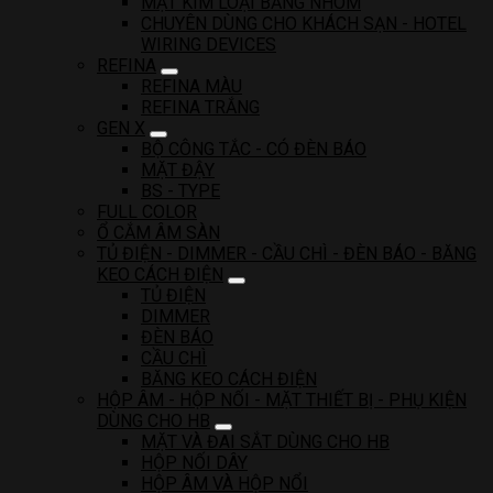
MẶT KIM LOẠI BẰNG NHÔM
CHUYÊN DÙNG CHO KHÁCH SẠN - HOTEL
WIRING DEVICES
REFINA
REFINA MÀU
REFINA TRẮNG
GEN X
BỘ CÔNG TẮC - CÓ ĐÈN BÁO
MẶT ĐẬY
BS - TYPE
FULL COLOR
Ổ CẮM ÂM SÀN
TỦ ĐIỆN - DIMMER - CẦU CHÌ - ĐÈN BÁO - BĂNG
KEO CÁCH ĐIỆN
TỦ ĐIỆN
DIMMER
ĐÈN BÁO
CẦU CHÌ
BĂNG KEO CÁCH ĐIỆN
HỘP ÂM - HỘP NỐI - MẶT THIẾT BỊ - PHỤ KIỆN
DÙNG CHO HB
MẶT VÀ ĐAI SẮT DÙNG CHO HB
HỘP NỐI DÂY
HỘP ÂM VÀ HỘP NỔI