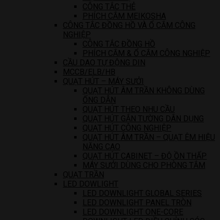
CÔNG TẮC THẺ
PHÍCH CẮM MEIKOSHA
CÔNG TẮC ĐỒNG HỒ VÀ Ổ CẮM CÔNG
NGHIỆP
CÔNG TẮC ĐỒNG HỒ
PHÍCH CẮM & Ổ CẮM CÔNG NGHIỆP
CẦU DAO TỰ ĐỘNG DIN
MCCB/ELB/HB
QUẠT HÚT – MÁY SƯỞI
QUẠT HÚT ÂM TRẦN KHÔNG DÙNG
ỐNG DẪN
QUẠT HÚT THEO NHU CẦU
QUẠT HÚT GẮN TƯỜNG DÂN DỤNG
QUẠT HÚT CÔNG NGHIỆP
QUẠT HÚT ÂM TRẦN – QUẠT ÊM HIỆU
NĂNG CAO
QUẠT HÚT CABINET – ĐỘ ỒN THẤP
MÁY SƯỞI DÙNG CHO PHÒNG TẮM
QUẠT TRẦN
LED DOWLIGHT
LED DOWNLIGHT GLOBAL SERIES
LED DOWNLIGHT PANEL TRÒN
LED DOWNLIGHT ONE-CORE