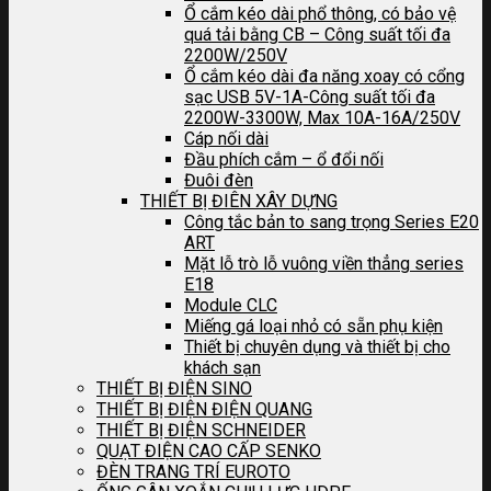
Ổ cắm kéo dài phổ thông, có bảo vệ
quá tải bằng CB – Công suất tối đa
2200W/250V
Ổ cắm kéo dài đa năng xoay có cổng
sạc USB 5V-1A-Công suất tối đa
2200W-3300W, Max 10A-16A/250V
Cáp nối dài
Đầu phích cắm – ổ đổi nối
Đuôi đèn
THIẾT BỊ ĐIÊN XÂY DỰNG
Công tắc bản to sang trọng Series E20
ART
Mặt lỗ trò lỗ vuông viền thẳng series
E18
Module CLC
Miếng gá loại nhỏ có sẵn phụ kiện
Thiết bị chuyên dụng và thiết bị cho
khách sạn
THIẾT BỊ ĐIỆN SINO
THIẾT BỊ ĐIỆN ĐIỆN QUANG
THIẾT BỊ ĐIỆN SCHNEIDER
QUẠT ĐIỆN CAO CẤP SENKO
ĐÈN TRANG TRÍ EUROTO