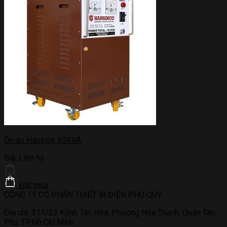
Ổn áp Hansico 30KVA
Giá:
Liên hệ
Đặt mua
CÔNG TY CỔ PHẦN THIẾT BỊ ĐIỆN PHÚ QUÝ
Địa chỉ: 311/23 Kênh Tân Hóa, Phường Hòa Thạnh, Quận Tân
Phú, TP.Hồ Chí Minh