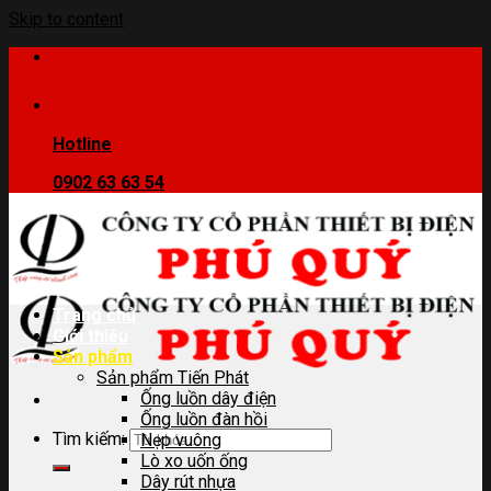
Skip to content
Hotline
0902 63 63 54
Trang chủ
Giới thiệu
Sản phẩm
Sản phẩm Tiến Phát
Ống luồn dây điện
Ống luồn đàn hồi
Tìm kiếm:
Nẹp vuông
Lò xo uốn ống
Dây rút nhựa