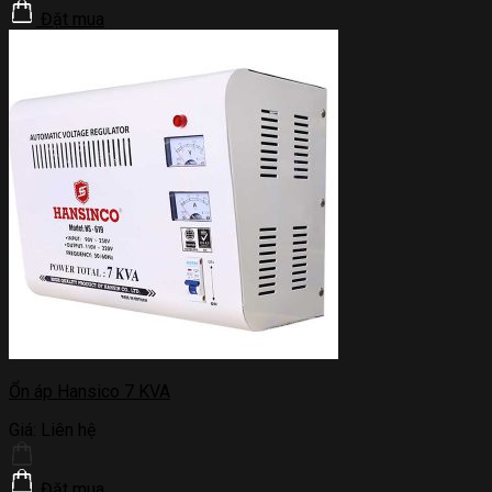
Đặt mua
Ổn áp Hansico 7 KVA
Giá:
Liên hệ
Đặt mua