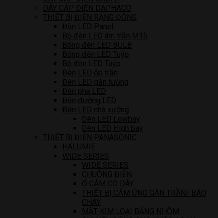
DÂY CÁP ĐIỆN DAPHACO
THIẾT BỊ ĐIỆN RẠNG ĐÔNG
Đèn LED Panel
Bộ đèn LED âm trần M15
Bóng đèn LED BULB
Bóng đèn LED Tuýp
Bộ đèn LED Tuýp
Đèn LED ốp trần
Đèn LED gắn tường
Đèn pha LED
Đèn đường LED
Đèn LED nhà xưởng
Đèn LED Lowbay
Đèn LED High bay
THIẾT BỊ ĐIỆN PANASONIC
HALUMIE
WIDE SERIES
WIDE SERIES
CHUÔNG ĐIỆN
Ổ CẮM CÓ DÂY
THIẾT BỊ CẢM ỨNG GẮN TRẦN/ BÁO
CHÁY
MẶT KIM LOẠI BẰNG NHÔM