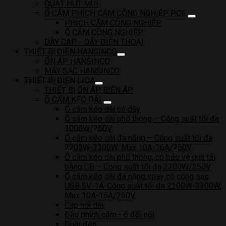
QUẠT HÚT MÙI
Ổ CẮM PHÍCH CẮM CÔNG NGHIỆP PCE
PHÍCH CẮM CÔNG NGHIỆP
Ổ CẮM CÔNG NGHIỆP
DÂY CÁP - DÂY ĐIỆN THOẠI
THIẾT BỊ ĐIỆN HANSINCO
ỔN ÁP HANSINCO
MÁY SẠC HANSINCO
THIẾT BỊ ĐIỆN LIOA
THIẾT BỊ ỔN ÁP, BIẾN ÁP
Ổ CẮM KÉO DÀI
Ổ cắm kéo dài có dây
Ổ cắm kéo dài phổ thông – Công suất tối đa
1000W/250V
Ổ cắm kéo dài đa năng – Công suất tối đa
2200W-3300W, Max 10A-16A/250V
Ổ cắm kéo dài phổ thông, có bảo vệ quá tải
bằng CB – Công suất tối đa 2200W/250V
Ổ cắm kéo dài đa năng xoay có cổng sạc
USB 5V-1A-Công suất tối đa 2200W-3300W,
Max 10A-16A/250V
Cáp nối dài
Đầu phích cắm - ổ đổi nối
Đuôi đèn