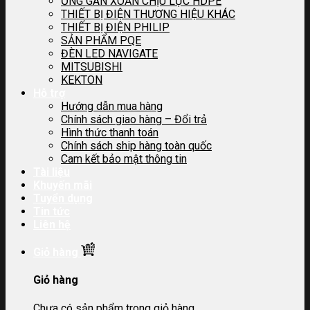
ỐNG GÂN XOẮN CHỊU LỰC HDPE
THIẾT BỊ ĐIỆN THƯƠNG HIỆU KHÁC
THIẾT BỊ ĐIỆN PHILIP
SẢN PHẨM PQE
ĐÈN LED NAVIGATE
MITSUBISHI
KEKTON
Hỗ trợ
Hướng dẫn mua hàng
Chính sách giao hàng – Đổi trả
Hình thức thanh toán
Chính sách ship hàng toàn quốc
Cam kết bảo mật thông tin
Tài liệu
Khuyến mãi
Tuyển dụng
Tin tức
Liên hệ
Giỏ hàng
Giỏ hàng
Chưa có sản phẩm trong giỏ hàng.