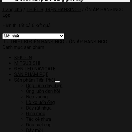
Trang chủ
/
THIẾT BỊ ĐIỆN HANSINCO
/
ỔN ÁP HANSINCO
Lọc
Hiển thị tất cả 6 kết quả
»
THIẾT BỊ ĐIỆN HANSINCO
»
ỔN ÁP HANSINCO
Danh mục sản phẩm
KEKTON
MITSUBISHI
ĐÈN LED NAVIGATE
SẢN PHẨM PQE
Sản phẩm Tiến Phát
Ống luồn dây điện
Ống luồn đàn hồi
Nẹp vuông
Lò xo uốn ống
Dây rút nhựa
Đinh móc
Tắc kê nhựa
Đầu siết cáp
Dây mồi