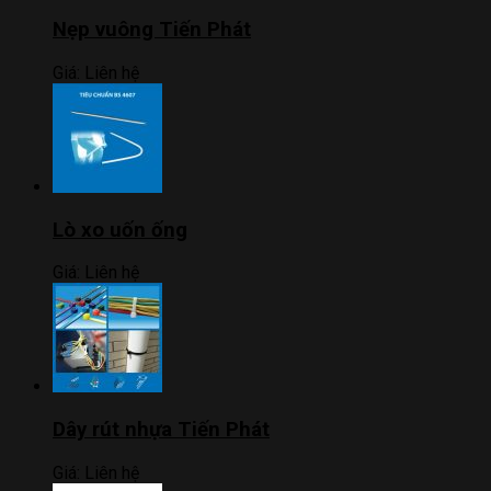
Nẹp vuông Tiến Phát
Giá:
Liên hệ
Lò xo uốn ống
Giá:
Liên hệ
Dây rút nhựa Tiến Phát
Giá:
Liên hệ