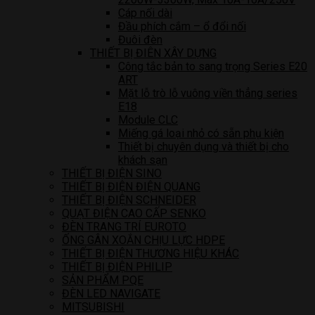
Cáp nối dài
Đầu phích cắm – ổ đổi nối
Đuôi đèn
THIẾT BỊ ĐIÊN XÂY DỰNG
Công tắc bản to sang trọng Series E20
ART
Mặt lỗ trò lỗ vuông viền thẳng series
E18
Module CLC
Miếng gá loại nhỏ có sẵn phụ kiện
Thiết bị chuyên dụng và thiết bị cho
khách sạn
THIẾT BỊ ĐIỆN SINO
THIẾT BỊ ĐIỆN ĐIỆN QUANG
THIẾT BỊ ĐIỆN SCHNEIDER
QUẠT ĐIỆN CAO CẤP SENKO
ĐÈN TRANG TRÍ EUROTO
ỐNG GÂN XOẮN CHỊU LỰC HDPE
THIẾT BỊ ĐIỆN THƯƠNG HIỆU KHÁC
THIẾT BỊ ĐIỆN PHILIP
SẢN PHẨM PQE
ĐÈN LED NAVIGATE
MITSUBISHI