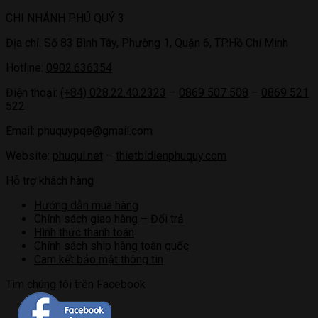
CHI NHÁNH PHÚ QUÝ 3
Địa chỉ: Số 83 Bình Tây, Phường 1, Quận 6, TP.Hồ Chí Minh
Hotline:
0902.636354
Điện thoại:
(+84) 028.22.40.2323
–
0869 507 508
–
0869 521
522
Email:
phuquypqe@gmail.com
Website:
phuqui.net
–
thietbidienphuquy.com
Hỗ trợ khách hàng
Hướng dẫn mua hàng
Chính sách giao hàng – Đổi trả
Hình thức thanh toán
Chính sách ship hàng toàn quốc
Cam kết bảo mật thông tin
Tìm chúng tôi trên Facebook