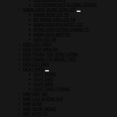
LED DOWNLIGHT GLOBAL SERIES
MÁNG ĐÈN/ BÓNG ĐÈN LED
MÁNG ĐÈN LED T8
BỘ MÁNG ĐÈN LED T8
MÁNG ĐÈN KÍN NƯỚC LED
BÓNG ĐÈN HUỲNH QUANG T5
MÁNG ĐÈN BATTEN
ĐÈN LED T8
ĐÈN LED TRẦN
ĐÈN TREO BÀN ĂN
ĐÈN TRANG TRÍ/ ĐÈN TƯỜNG
ĐÈN TRANG TRÍ NGOÀI TRỜI
ĐÈN LED BÀN
QUẠT ĐIỆN
QUẠT ĐỨNG
QUẠT ĐẢO
QUẠT BÀN
QUẠT TREO TƯỜNG
MÁY SẤY TAY
MÁY LỌC KHÔNG KHÍ
MÁY BƠM
MÁY NƯỚC NÓNG
BẾP ĐIỆN TỪ