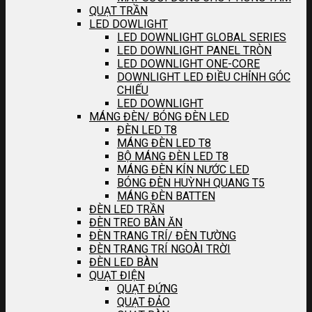
QUẠT TRẦN
LED DOWLIGHT
LED DOWNLIGHT GLOBAL SERIES
LED DOWNLIGHT PANEL TRÒN
LED DOWNLIGHT ONE-CORE
DOWNLIGHT LED ĐIỀU CHỈNH GÓC
CHIẾU
LED DOWNLIGHT
MÁNG ĐÈN/ BÓNG ĐÈN LED
ĐÈN LED T8
MÁNG ĐÈN LED T8
BỘ MÁNG ĐÈN LED T8
MÁNG ĐÈN KÍN NƯỚC LED
BÓNG ĐÈN HUỲNH QUANG T5
MÁNG ĐÈN BATTEN
ĐÈN LED TRẦN
ĐÈN TREO BÀN ĂN
ĐÈN TRANG TRÍ/ ĐÈN TƯỜNG
ĐÈN TRANG TRÍ NGOÀI TRỜI
ĐÈN LED BÀN
QUẠT ĐIỆN
QUẠT ĐỨNG
QUẠT ĐẢO