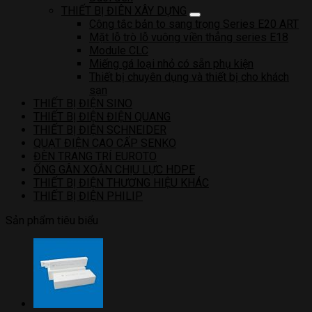
THIẾT BỊ ĐIÊN XÂY DỰNG
Công tắc bản to sang trọng Series E20 ART
Mặt lỗ trò lỗ vuông viền thẳng series E18
Module CLC
Miếng gá loại nhỏ có sẵn phụ kiện
Thiết bị chuyên dụng và thiết bị cho khách
sạn
THIẾT BỊ ĐIỆN SINO
THIẾT BỊ ĐIỆN ĐIỆN QUANG
THIẾT BỊ ĐIỆN SCHNEIDER
QUẠT ĐIỆN CAO CẤP SENKO
ĐÈN TRANG TRÍ EUROTO
ỐNG GÂN XOẮN CHỊU LỰC HDPE
THIẾT BỊ ĐIỆN THƯƠNG HIỆU KHÁC
THIẾT BỊ ĐIỆN PHILIP
Sản phẩm tiêu biểu