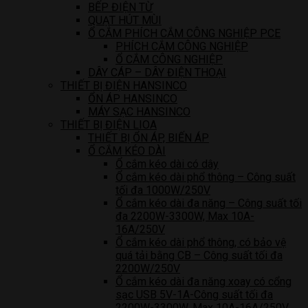
BẾP ĐIỆN TỪ
QUẠT HÚT MÙI
Ổ CẮM PHÍCH CẮM CÔNG NGHIỆP PCE
PHÍCH CẮM CÔNG NGHIỆP
Ổ CẮM CÔNG NGHIỆP
DÂY CÁP – DÂY ĐIỆN THOẠI
THIẾT BỊ ĐIỆN HANSINCO
ỔN ÁP HANSINCO
MÁY SẠC HANSINCO
THIẾT BỊ ĐIỆN LIOA
THIẾT BỊ ỔN ÁP, BIẾN ÁP
Ổ CẮM KÉO DÀI
Ổ cắm kéo dài có dây
Ổ cắm kéo dài phổ thông – Công suất
tối đa 1000W/250V
Ổ cắm kéo dài đa năng – Công suất tối
đa 2200W-3300W, Max 10A-
16A/250V
Ổ cắm kéo dài phổ thông, có bảo vệ
quá tải bằng CB – Công suất tối đa
2200W/250V
Ổ cắm kéo dài đa năng xoay có cổng
sạc USB 5V-1A-Công suất tối đa
2200W-3300W, Max 10A-16A/250V