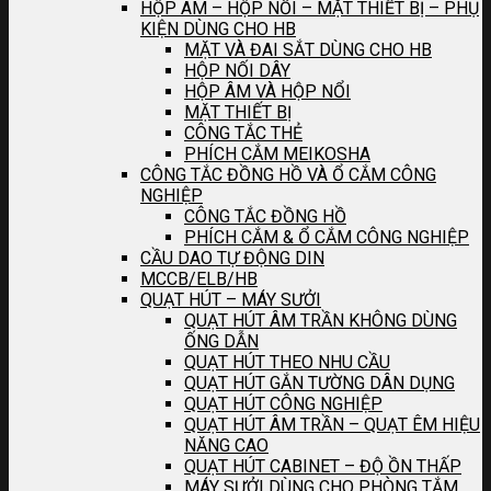
HỘP ÂM – HỘP NỐI – MẶT THIẾT BỊ – PHỤ
KIỆN DÙNG CHO HB
MẶT VÀ ĐAI SẮT DÙNG CHO HB
HỘP NỐI DÂY
HỘP ÂM VÀ HỘP NỔI
MẶT THIẾT BỊ
CÔNG TẮC THẺ
PHÍCH CẮM MEIKOSHA
CÔNG TẮC ĐỒNG HỒ VÀ Ổ CẮM CÔNG
NGHIỆP
CÔNG TẮC ĐỒNG HỒ
PHÍCH CẮM & Ổ CẮM CÔNG NGHIỆP
CẦU DAO TỰ ĐỘNG DIN
MCCB/ELB/HB
QUẠT HÚT – MÁY SƯỞI
QUẠT HÚT ÂM TRẦN KHÔNG DÙNG
ỐNG DẪN
QUẠT HÚT THEO NHU CẦU
QUẠT HÚT GẮN TƯỜNG DÂN DỤNG
QUẠT HÚT CÔNG NGHIỆP
QUẠT HÚT ÂM TRẦN – QUẠT ÊM HIỆU
NĂNG CAO
QUẠT HÚT CABINET – ĐỘ ỒN THẤP
MÁY SƯỞI DÙNG CHO PHÒNG TẮM