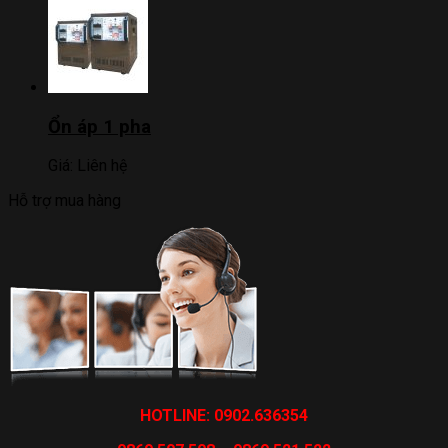
Ổn áp 1 pha
Giá:
Liên hệ
Hỗ trợ mua hàng
HOTLINE: 0902.636354