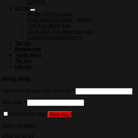
KEKTON
Hỗ trợ
Hướng dẫn mua hàng
Chính sách giao hàng – Đổi trả
Hình thức thanh toán
Chính sách ship hàng toàn quốc
Cam kết bảo mật thông tin
Tài liệu
Khuyến mãi
Tuyển dụng
Tin tức
Liên hệ
Đăng nhập
Tên tài khoản hoặc địa chỉ email
*
Mật khẩu
*
Ghi nhớ mật khẩu
Đăng nhập
Quên mật khẩu?
0902 63 63 54