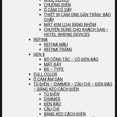
CHUÔNG ĐIỆN
Ổ CẮM CÓ DÂY
THIẾT BỊ CẢM ỨNG GẮN TRẦN/ BÁO
CHÁY
MẶT KIM LOẠI BẰNG NHÔM
CHUYÊN DÙNG CHO KHÁCH SẠN –
HOTEL WIRING DEVICES
REFINA
REFINA MÀU
REFINA TRẮNG
GEN X
BỘ CÔNG TẮC – CÓ ĐÈN BÁO
MẶT ĐẬY
BS – TYPE
FULL COLOR
Ổ CẮM ÂM SÀN
TỦ ĐIỆN – DIMMER – CẦU CHÌ – ĐÈN BÁO
– BĂNG KEO CÁCH ĐIỆN
TỦ ĐIỆN
DIMMER
ĐÈN BÁO
CẦU CHÌ
BĂNG KEO CÁCH ĐIỆN