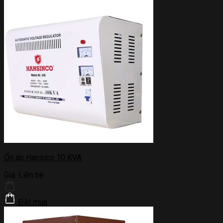
Ổn áp Hansico 10 KVA
Giá:
Liên hệ
Đặt mua