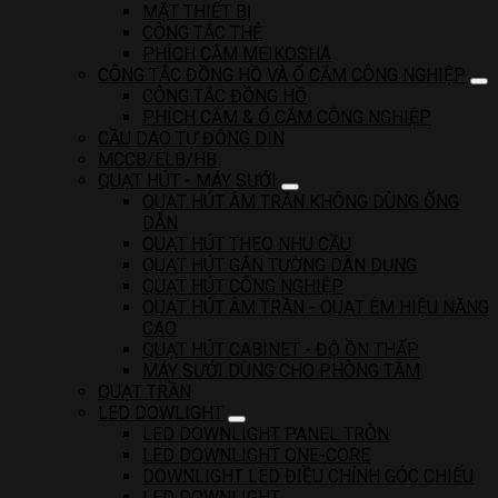
MẶT THIẾT BỊ
CÔNG TẮC THẺ
PHÍCH CẮM MEIKOSHA
CÔNG TẮC ĐỒNG HỒ VÀ Ổ CẮM CÔNG NGHIỆP
CÔNG TẮC ĐỒNG HỒ
PHÍCH CẮM & Ổ CẮM CÔNG NGHIỆP
CẦU DAO TỰ ĐỘNG DIN
MCCB/ELB/HB
QUẠT HÚT - MÁY SƯỞI
QUẠT HÚT ÂM TRẦN KHÔNG DÙNG ỐNG
DẪN
QUẠT HÚT THEO NHU CẦU
QUẠT HÚT GẮN TƯỜNG DÂN DỤNG
QUẠT HÚT CÔNG NGHIỆP
QUẠT HÚT ÂM TRẦN - QUẠT ÊM HIỆU NĂNG
CAO
QUẠT HÚT CABINET - ĐỘ ỒN THẤP
MÁY SƯỞI DÙNG CHO PHÒNG TẮM
QUẠT TRẦN
LED DOWLIGHT
LED DOWNLIGHT PANEL TRÒN
LED DOWNLIGHT ONE-CORE
DOWNLIGHT LED ĐIỀU CHỈNH GÓC CHIẾU
LED DOWNLIGHT