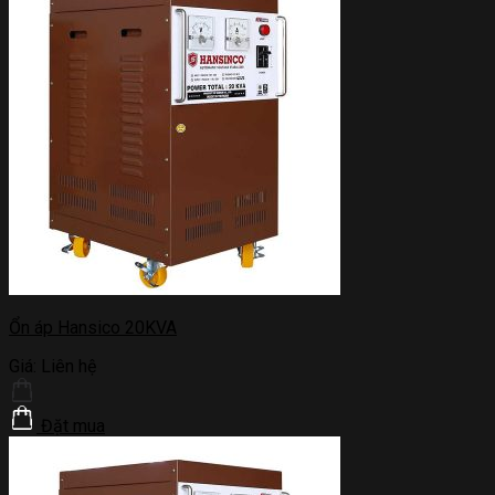
Ổn áp Hansico 20KVA
Giá:
Liên hệ
Đặt mua