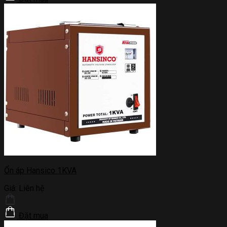
Ổn áp Hansico 1KVA
Giá:
Liên hệ
Đặt mua