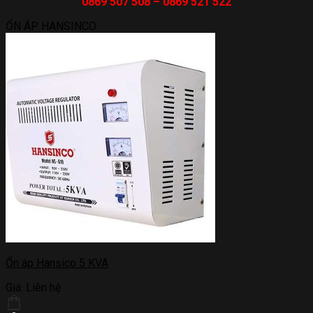
0869 507 508 – 0869 521 522
ỔN ÁP HANSINCO
Ổn áp Hansico 5 KVA
Giá:
Liên hệ