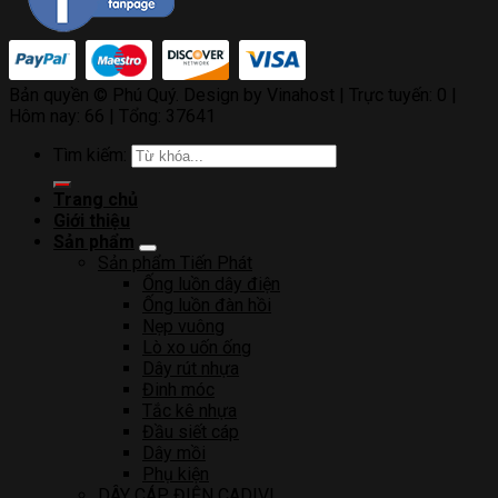
Bản quyền © Phú Quý. Design by Vinahost
| Trực tuyến: 0 |
Hôm nay: 66 | Tổng: 37641
Tìm kiếm:
Trang chủ
Giới thiệu
Sản phẩm
Sản phẩm Tiến Phát
Ống luồn dây điện
Ống luồn đàn hồi
Nẹp vuông
Lò xo uốn ống
Dây rút nhựa
Đinh móc
Tắc kê nhựa
Đầu siết cáp
Dây mồi
Phụ kiện
DÂY CÁP ĐIỆN CADIVI