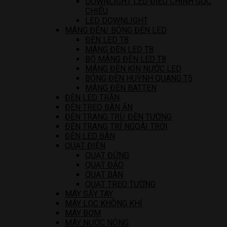
DOWNLIGHT LED ĐIỀU CHỈNH GÓC
CHIẾU
LED DOWNLIGHT
MÁNG ĐÈN/ BÓNG ĐÈN LED
ĐÈN LED T8
MÁNG ĐÈN LED T8
BỘ MÁNG ĐÈN LED T8
MÁNG ĐÈN KÍN NƯỚC LED
BÓNG ĐÈN HUỲNH QUANG T5
MÁNG ĐÈN BATTEN
ĐÈN LED TRẦN
ĐÈN TREO BÀN ĂN
ĐÈN TRANG TRÍ/ ĐÈN TƯỜNG
ĐÈN TRANG TRÍ NGOÀI TRỜI
ĐÈN LED BÀN
QUẠT ĐIỆN
QUẠT ĐỨNG
QUẠT ĐẢO
QUẠT BÀN
QUẠT TREO TƯỜNG
MÁY SẤY TAY
MÁY LỌC KHÔNG KHÍ
MÁY BƠM
MÁY NƯỚC NÓNG