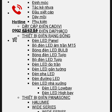
Đinh móc
Tắc kê nhựa
Đầu siết cáp
Dây mồi
Phụ kiện
Hotline
DÂY CÁP ĐIỆN CADIVI
0902 63 63 54
DÂY CÁP ĐIỆN DAPHACO
THIẾT BỊ ĐIỆN RẠNG ĐÔNG
Đèn LED Panel
Bộ đèn LED âm trần M15
Bóng đèn LED BULB
Bóng đèn LED Tuýp
Bộ đèn LED Tuýp
Đèn LED ốp trần
Đèn LED gắn tường
Đèn pha LED
Đèn đường LED
Đèn LED nhà xưởng
Đèn LED Lowbay
Đèn LED High bay
THIẾT BỊ ĐIỆN PANASONIC
HALUMIE
WIDE SERIES
WIDE SERIES