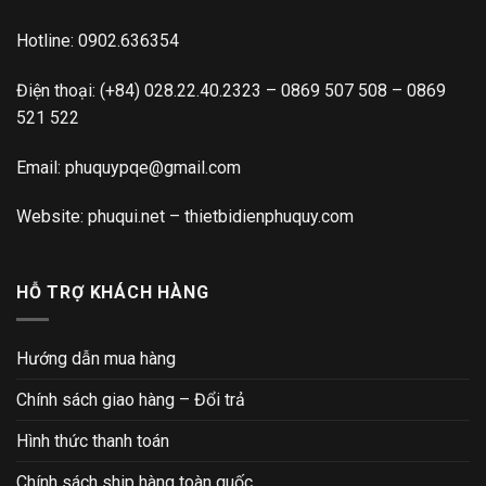
Hotline:
0902.636354
Điện thoại:
(+84) 028.22.40.2323
–
0869 507 508
–
0869
521 522
Email:
phuquypqe@gmail.com
Website:
phuqui.net
–
thietbidienphuquy.com
HỖ TRỢ KHÁCH HÀNG
Hướng dẫn mua hàng
Chính sách giao hàng – Đổi trả
Hình thức thanh toán
Chính sách ship hàng toàn quốc