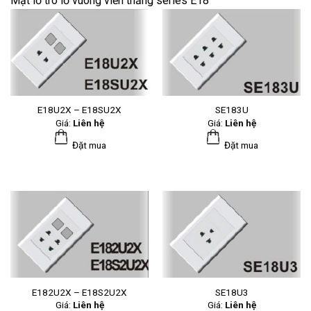
Mặt lỗ trò lỗ vuông viền thẳng series E18
E18U2X – E18SU2X
SE183U
Giá:
Liên hệ
Giá:
Liên hệ
Đặt mua
Đặt mua
E182U2X – E18S2U2X
SE18U3
Giá:
Liên hệ
Giá:
Liên hệ