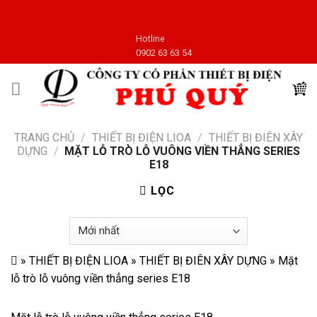
Skip
to
Hotline
content
0902 63 63 54
TRANG CHỦ
/
THIẾT BỊ ĐIỆN LIOA
/
THIẾT BỊ ĐIÊN XÂY
DỰNG
/
MẶT LỖ TRÒ LỖ VUÔNG VIỀN THẲNG SERIES
E18
LỌC
»
THIẾT BỊ ĐIỆN LIOA
»
THIẾT BỊ ĐIÊN XÂY DỰNG
»
Mặt
lỗ trò lỗ vuông viền thẳng series E18