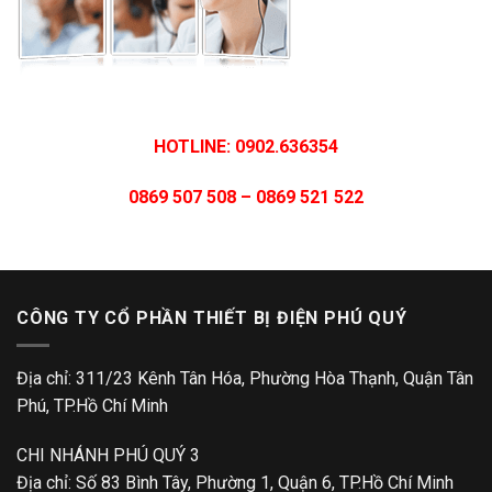
HOTLINE: 0902.636354
0869 507 508 – 0869 521 522
CÔNG TY CỔ PHẦN THIẾT BỊ ĐIỆN PHÚ QUÝ
Địa chỉ: 311/23 Kênh Tân Hóa, Phường Hòa Thạnh, Quận Tân
Phú, TP.Hồ Chí Minh
CHI NHÁNH PHÚ QUÝ 3
Địa chỉ: Số 83 Bình Tây, Phường 1, Quận 6, TP.Hồ Chí Minh