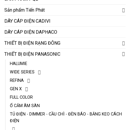
Sản phẩm Tiến Phát
DÂY CÁP ĐIỆN CADIVI
DÂY CÁP ĐIỆN DAPHACO
THIẾT BỊ ĐIỆN RẠNG ĐÔNG
THIẾT BỊ ĐIỆN PANASONIC
HALUMIE
WIDE SERIES
REFINA
GEN X
FULL COLOR
Ổ CẮM ÂM SÀN
TỦ ĐIỆN - DIMMER - CẦU CHÌ - ĐÈN BÁO - BĂNG KEO CÁCH
ĐIỆN