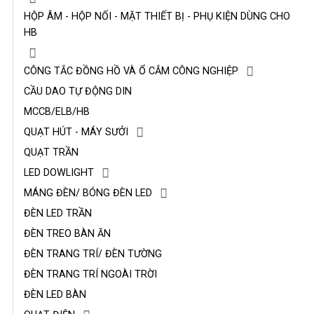
HỘP ÂM - HỘP NỐI - MẶT THIẾT BỊ - PHỤ KIỆN DÙNG CHO
HB
CÔNG TẮC ĐỒNG HỒ VÀ Ổ CẮM CÔNG NGHIỆP
CẦU DAO TỰ ĐỘNG DIN
MCCB/ELB/HB
QUẠT HÚT - MÁY SƯỞI
QUẠT TRẦN
LED DOWLIGHT
MÁNG ĐÈN/ BÓNG ĐÈN LED
ĐÈN LED TRẦN
ĐÈN TREO BÀN ĂN
ĐÈN TRANG TRÍ/ ĐÈN TƯỜNG
ĐÈN TRANG TRÍ NGOÀI TRỜI
ĐÈN LED BÀN