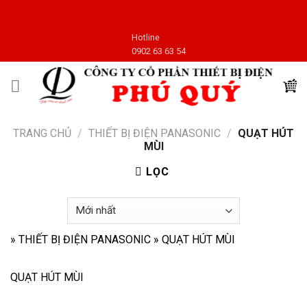
Skip
to
Hotline
content
0902 63 63 54
TRANG CHỦ
/
THIẾT BỊ ĐIỆN PANASONIC
/
QUẠT HÚT
MÙI
LỌC
»
THIẾT BỊ ĐIỆN PANASONIC
»
QUẠT HÚT MÙI
QUẠT HÚT MÙI