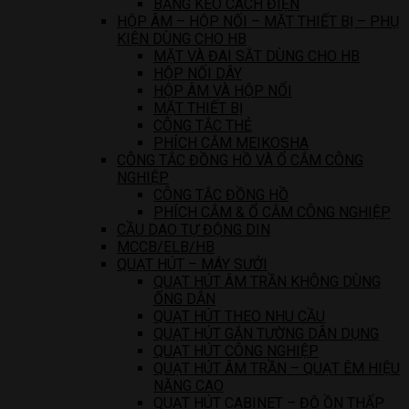
BĂNG KEO CÁCH ĐIỆN
HỘP ÂM – HỘP NỐI – MẶT THIẾT BỊ – PHỤ
KIỆN DÙNG CHO HB
MẶT VÀ ĐAI SẮT DÙNG CHO HB
HỘP NỐI DÂY
HỘP ÂM VÀ HỘP NỔI
MẶT THIẾT BỊ
CÔNG TẮC THẺ
PHÍCH CẮM MEIKOSHA
CÔNG TẮC ĐỒNG HỒ VÀ Ổ CẮM CÔNG
NGHIỆP
CÔNG TẮC ĐỒNG HỒ
PHÍCH CẮM & Ổ CẮM CÔNG NGHIỆP
CẦU DAO TỰ ĐỘNG DIN
MCCB/ELB/HB
QUẠT HÚT – MÁY SƯỞI
QUẠT HÚT ÂM TRẦN KHÔNG DÙNG
ỐNG DẪN
QUẠT HÚT THEO NHU CẦU
QUẠT HÚT GẮN TƯỜNG DÂN DỤNG
QUẠT HÚT CÔNG NGHIỆP
QUẠT HÚT ÂM TRẦN – QUẠT ÊM HIỆU
NĂNG CAO
QUẠT HÚT CABINET – ĐỘ ỒN THẤP