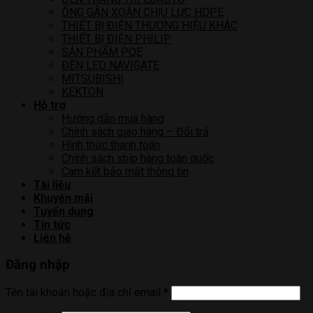
ỐNG GÂN XOẮN CHỊU LỰC HDPE
THIẾT BỊ ĐIỆN THƯƠNG HIỆU KHÁC
THIẾT BỊ ĐIỆN PHILIP
SẢN PHẨM PQE
ĐÈN LED NAVIGATE
MITSUBISHI
KEKTON
Hỗ trợ
Hướng dẫn mua hàng
Chính sách giao hàng – Đổi trả
Hình thức thanh toán
Chính sách ship hàng toàn quốc
Cam kết bảo mật thông tin
Tài liệu
Khuyến mãi
Tuyển dụng
Tin tức
Liên hệ
Đăng nhập
Tên tài khoản hoặc địa chỉ email
*