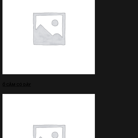
Ổ CẮM CÓ DÂY