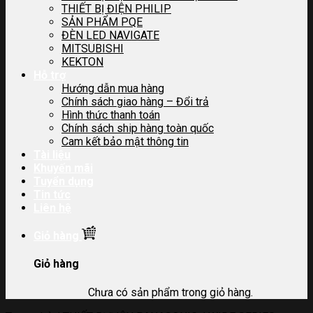
THIẾT BỊ ĐIỆN PHILIP
SẢN PHẨM PQE
ĐÈN LED NAVIGATE
MITSUBISHI
KEKTON
Hỗ trợ
Hướng dẫn mua hàng
Chính sách giao hàng – Đổi trả
Hình thức thanh toán
Chính sách ship hàng toàn quốc
Cam kết bảo mật thông tin
Tài liệu
Khuyến mãi
Tuyển dụng
Tin tức
Liên hệ
Giỏ hàng
Giỏ hàng
Chưa có sản phẩm trong giỏ hàng.