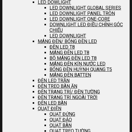
LED DOWLIGHT
LED DOWNLIGHT GLOBAL SERIES
LED DOWNLIGHT PANEL TRÒN
LED DOWNLIGHT ONE-CORE
DOWNLIGHT LED ĐIỀU CHỈNH GÓC
CHIẾU
LED DOWNLIGHT
MÁNG ĐÈN/ BÓNG ĐÈN LED
ĐÈN LED T8
MÁNG ĐÈN LED T8
BỘ MÁNG ĐÈN LED T8
MÁNG ĐÈN KÍN NƯỚC LED
BÓNG ĐÈN HUỲNH QUANG T5
MÁNG ĐÈN BATTEN
ĐÈN LED TRẦN
ĐÈN TREO BÀN ĂN
ĐÈN TRANG TRÍ/ ĐÈN TƯỜNG
ĐÈN TRANG TRÍ NGOÀI TRỜI
ĐÈN LED BÀN
QUẠT ĐIỆN
QUẠT ĐỨNG
QUẠT ĐẢO
QUẠT BÀN
QUẠT TREO TƯỜNG