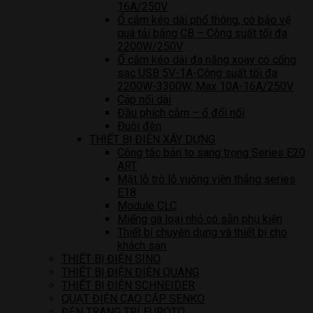
16A/250V
Ổ cắm kéo dài phổ thông, có bảo vệ
quá tải bằng CB – Công suất tối đa
2200W/250V
Ổ cắm kéo dài đa năng xoay có cổng
sạc USB 5V-1A-Công suất tối đa
2200W-3300W, Max 10A-16A/250V
Cáp nối dài
Đầu phích cắm – ổ đổi nối
Đuôi đèn
THIẾT BỊ ĐIÊN XÂY DỰNG
Công tắc bản to sang trọng Series E20
ART
Mặt lỗ trò lỗ vuông viền thẳng series
E18
Module CLC
Miếng gá loại nhỏ có sẵn phụ kiện
Thiết bị chuyên dụng và thiết bị cho
khách sạn
THIẾT BỊ ĐIỆN SINO
THIẾT BỊ ĐIỆN ĐIỆN QUANG
THIẾT BỊ ĐIỆN SCHNEIDER
QUẠT ĐIỆN CAO CẤP SENKO
ĐÈN TRANG TRÍ EUROTO