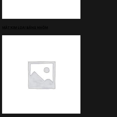
MẶT KIM LOẠI BẰNG NHÔM