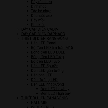
Dây rút nhựa
Đinh móc
Tắc kê nhựa
Đầu siết cáp
Dây mồi
Phụ kiện
DÂY CÁP ĐIỆN CADIVI
DÂY CÁP ĐIỆN DAPHACO
THIẾT BỊ ĐIỆN RẠNG ĐÔNG
Đèn LED Panel
Bộ đèn LED âm trần M15
Bóng đèn LED BULB
Bóng đèn LED Tuýp
Bộ đèn LED Tuýp
Đèn LED ốp trần
Đèn LED gắn tường
Đèn pha LED
Đèn đường LED
Đèn LED nhà xưởng
Đèn LED Lowbay
Đèn LED High bay
THIẾT BỊ ĐIỆN PANASONIC
HALUMIE
WIDE SERIES