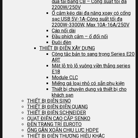
quá tải bằng CB – Công suất tối đa
2200W/250V
Ổ cắm kéo dài đa năng xoay có cổng
sạc USB 5V-1A-Công suất tối đa
2200W-3300W, Max 10A-16A/250V
Cáp nối dài
Đầu phích cắm – ổ đổi nối
Đuôi đèn
THIẾT BỊ ĐIÊN XÂY DỰNG
Công tắc bản to sang trọng Series E20
ART
Mặt lỗ trò lỗ vuông viền thẳng series
E18
Module CLC
Miếng gá loại nhỏ có sẵn phụ kiện
Thiết bị chuyên dụng và thiết bị cho
khách sạn
THIẾT BỊ ĐIỆN SINO
THIẾT BỊ ĐIỆN ĐIỆN QUANG
THIẾT BỊ ĐIỆN SCHNEIDER
QUẠT ĐIỆN CAO CẤP SENKO
ĐÈN TRANG TRÍ EUROTO
ỐNG GÂN XOẮN CHỊU LỰC HDPE
THIẾT BỊ ĐIỆN THƯƠNG HIỆU KHÁC