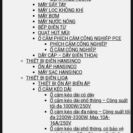
MÁY SẤY TAY
MÁY LỌC KHÔNG KHÍ
MÁY BƠM
MÁY NƯỚC NÓNG
BẾP ĐIỆN TỪ
QUẠT HÚT MÙI
Ổ CẮM PHÍCH CẮM CÔNG NGHIỆP PCE
PHÍCH CẮM CÔNG NGHIỆP
Ổ CẮM CÔNG NGHIỆP
DÂY CÁP – DÂY ĐIỆN THOẠI
THIẾT BỊ ĐIỆN HANSINCO
ỔN ÁP HANSINCO
MÁY SẠC HANSINCO
THIẾT BỊ ĐIỆN LIOA
THIẾT BỊ ỔN ÁP, BIẾN ÁP
Ổ CẮM KÉO DÀI
Ổ cắm kéo dài có dây
Ổ cắm kéo dài phổ thông – Công suất
tối đa 1000W/250V
Ổ cắm kéo dài đa năng – Công suất tối
đa 2200W-3300W, Max 10A-
16A/250V
Ổ cắm kéo dài phổ thông, có bảo vệ