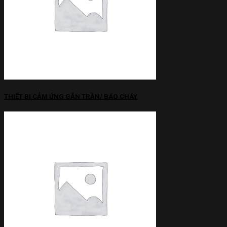
THIẾT BỊ CẢM ỨNG GẮN TRẦN/ BÁO CHÁY