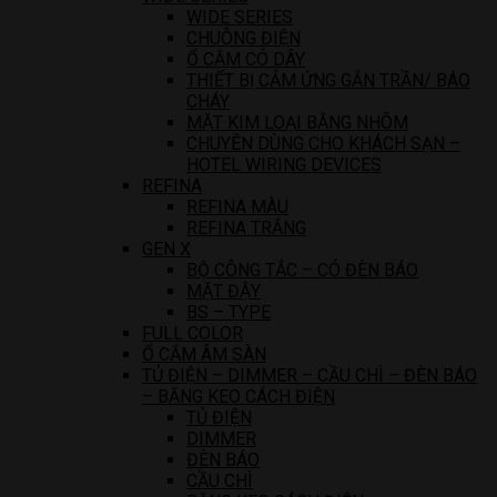
WIDE SERIES
CHUÔNG ĐIỆN
Ổ CẮM CÓ DÂY
THIẾT BỊ CẢM ỨNG GẮN TRẦN/ BÁO
CHÁY
MẶT KIM LOẠI BẰNG NHÔM
CHUYÊN DÙNG CHO KHÁCH SẠN –
HOTEL WIRING DEVICES
REFINA
REFINA MÀU
REFINA TRẮNG
GEN X
BỘ CÔNG TẮC – CÓ ĐÈN BÁO
MẶT ĐẬY
BS – TYPE
FULL COLOR
Ổ CẮM ÂM SÀN
TỦ ĐIỆN – DIMMER – CẦU CHÌ – ĐÈN BÁO
– BĂNG KEO CÁCH ĐIỆN
TỦ ĐIỆN
DIMMER
ĐÈN BÁO
CẦU CHÌ