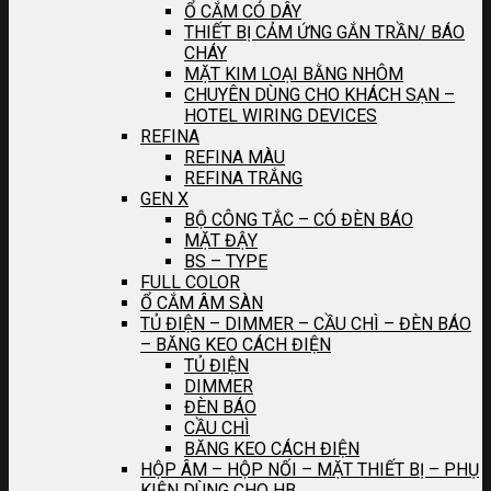
Ổ CẮM CÓ DÂY
THIẾT BỊ CẢM ỨNG GẮN TRẦN/ BÁO
CHÁY
MẶT KIM LOẠI BẰNG NHÔM
CHUYÊN DÙNG CHO KHÁCH SẠN –
HOTEL WIRING DEVICES
REFINA
REFINA MÀU
REFINA TRẮNG
GEN X
BỘ CÔNG TẮC – CÓ ĐÈN BÁO
MẶT ĐẬY
BS – TYPE
FULL COLOR
Ổ CẮM ÂM SÀN
TỦ ĐIỆN – DIMMER – CẦU CHÌ – ĐÈN BÁO
– BĂNG KEO CÁCH ĐIỆN
TỦ ĐIỆN
DIMMER
ĐÈN BÁO
CẦU CHÌ
BĂNG KEO CÁCH ĐIỆN
HỘP ÂM – HỘP NỐI – MẶT THIẾT BỊ – PHỤ
KIỆN DÙNG CHO HB