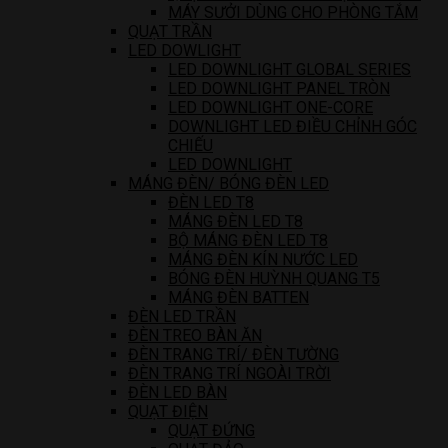
MÁY SƯỞI DÙNG CHO PHÒNG TẮM
QUẠT TRẦN
LED DOWLIGHT
LED DOWNLIGHT GLOBAL SERIES
LED DOWNLIGHT PANEL TRÒN
LED DOWNLIGHT ONE-CORE
DOWNLIGHT LED ĐIỀU CHỈNH GÓC
CHIẾU
LED DOWNLIGHT
MÁNG ĐÈN/ BÓNG ĐÈN LED
ĐÈN LED T8
MÁNG ĐÈN LED T8
BỘ MÁNG ĐÈN LED T8
MÁNG ĐÈN KÍN NƯỚC LED
BÓNG ĐÈN HUỲNH QUANG T5
MÁNG ĐÈN BATTEN
ĐÈN LED TRẦN
ĐÈN TREO BÀN ĂN
ĐÈN TRANG TRÍ/ ĐÈN TƯỜNG
ĐÈN TRANG TRÍ NGOÀI TRỜI
ĐÈN LED BÀN
QUẠT ĐIỆN
QUẠT ĐỨNG