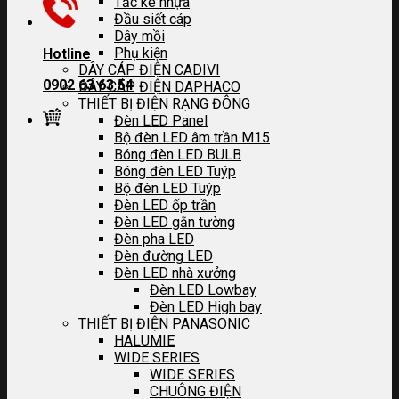
Tắc kê nhựa
Đầu siết cáp
Dây mồi
Phụ kiện
Hotline
DÂY CÁP ĐIỆN CADIVI
0902 63 63 54
DÂY CÁP ĐIỆN DAPHACO
THIẾT BỊ ĐIỆN RẠNG ĐÔNG
Đèn LED Panel
Bộ đèn LED âm trần M15
Bóng đèn LED BULB
Bóng đèn LED Tuýp
Bộ đèn LED Tuýp
Đèn LED ốp trần
Đèn LED gắn tường
Đèn pha LED
Đèn đường LED
Đèn LED nhà xưởng
Đèn LED Lowbay
Đèn LED High bay
THIẾT BỊ ĐIỆN PANASONIC
HALUMIE
WIDE SERIES
WIDE SERIES
CHUÔNG ĐIỆN