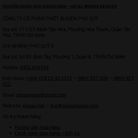
CHUYÊN DÙNG CHO KHÁCH SẠN - HOTEL WIRING DEVICES
CÔNG TY CỔ PHẦN THIẾT BỊ ĐIỆN PHÚ QUÝ
Địa chỉ: 311/23 Kênh Tân Hóa, Phường Hòa Thạnh, Quận Tân
Phú, TP.Hồ Chí Minh
CHI NHÁNH PHÚ QUÝ 3
Địa chỉ: Số 83 Bình Tây, Phường 1, Quận 6, TP.Hồ Chí Minh
Hotline:
0902.636354
Điện thoại:
(+84) 028.22.40.2323
–
0869 507 508
–
0869 521
522
Email:
phuquypqe@gmail.com
Website:
phuqui.net
–
thietbidienphuquy.com
Hỗ trợ khách hàng
Hướng dẫn mua hàng
Chính sách giao hàng – Đổi trả