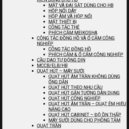
MẶT VÀ ĐAI SẮT DÙNG CHO HB
HỘP NỐI DÂY
HỘP ÂM VÀ HỘP NỔI
MẶT THIẾT BỊ
CÔNG TẮC THẺ
PHÍCH CẮM MEIKOSHA
CÔNG TẮC ĐỒNG HỒ VÀ Ổ CẮM CÔNG
NGHIỆP
CÔNG TẮC ĐỒNG HỒ
PHÍCH CẮM & Ổ CẮM CÔNG NGHIỆP
CẦU DAO TỰ ĐỘNG DIN
MCCB/ELB/HB
QUẠT HÚT – MÁY SƯỞI
QUẠT HÚT ÂM TRẦN KHÔNG DÙNG
ỐNG DẪN
QUẠT HÚT THEO NHU CẦU
QUẠT HÚT GẮN TƯỜNG DÂN DỤNG
QUẠT HÚT CÔNG NGHIỆP
QUẠT HÚT ÂM TRẦN – QUẠT ÊM HIỆU
NĂNG CAO
QUẠT HÚT CABINET – ĐỘ ỒN THẤP
MÁY SƯỞI DÙNG CHO PHÒNG TẮM
QUẠT TRẦN