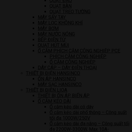
QUẠT ĐẢO
QUẠT BÀN
QUẠT TREO TƯỜNG
MÁY SẤY TAY
MÁY LỌC KHÔNG KHÍ
MÁY BƠM
MÁY NƯỚC NÓNG
BẾP ĐIỆN TỪ
QUẠT HÚT MÙI
Ổ CẮM PHÍCH CẮM CÔNG NGHIỆP PCE
PHÍCH CẮM CÔNG NGHIỆP
Ổ CẮM CÔNG NGHIỆP
DÂY CÁP – DÂY ĐIỆN THOẠI
THIẾT BỊ ĐIỆN HANSINCO
ỔN ÁP HANSINCO
MÁY SẠC HANSINCO
THIẾT BỊ ĐIỆN LIOA
THIẾT BỊ ỔN ÁP, BIẾN ÁP
Ổ CẮM KÉO DÀI
Ổ cắm kéo dài có dây
Ổ cắm kéo dài phổ thông – Công suất
tối đa 1000W/250V
Ổ cắm kéo dài đa năng – Công suất tối
đa 2200W-3300W, Max 10A-