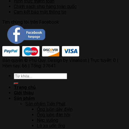
Hình thức thanh toán
Chính sách ship hàng toàn quốc
Cam kết bảo mật thông tin
Tìm chúng tôi trên Facebook
Bản quyền © Phú Quý. Design by Vinahost
| Trực tuyến: 0 |
Hôm nay: 66 | Tổng: 37641
Tìm
kiếm:
Trang chủ
Giới thiệu
Sản phẩm
Sản phẩm Tiến Phát
Ống luồn dây điện
Ống luồn đàn hồi
Nẹp vuông
Lò xo uốn ống