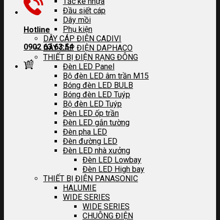
Tắc kê nhựa
Đầu siết cáp
Dây mồi
Phụ kiện
Hotline
DÂY CÁP ĐIỆN CADIVI
0902 63 63 54
DÂY CÁP ĐIỆN DAPHACO
THIẾT BỊ ĐIỆN RẠNG ĐÔNG
Đèn LED Panel
Bộ đèn LED âm trần M15
Bóng đèn LED BULB
Bóng đèn LED Tuýp
Bộ đèn LED Tuýp
Đèn LED ốp trần
Đèn LED gắn tường
Đèn pha LED
Đèn đường LED
Đèn LED nhà xưởng
Đèn LED Lowbay
Đèn LED High bay
THIẾT BỊ ĐIỆN PANASONIC
HALUMIE
WIDE SERIES
WIDE SERIES
CHUÔNG ĐIỆN