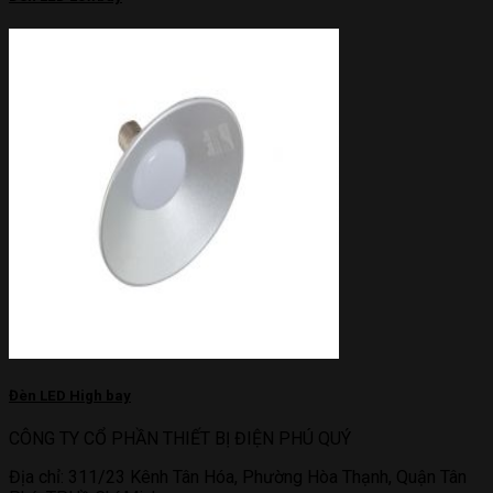
Đèn LED High bay
CÔNG TY CỔ PHẦN THIẾT BỊ ĐIỆN PHÚ QUÝ
Địa chỉ: 311/23 Kênh Tân Hóa, Phường Hòa Thạnh, Quận Tân