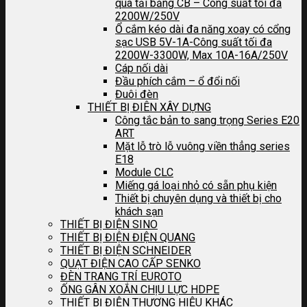
quá tải bằng CB – Công suất tối đa
2200W/250V
Ổ cắm kéo dài đa năng xoay có cổng
sạc USB 5V-1A-Công suất tối đa
2200W-3300W, Max 10A-16A/250V
Cáp nối dài
Đầu phích cắm – ổ đổi nối
Đuôi đèn
THIẾT BỊ ĐIÊN XÂY DỰNG
Công tắc bản to sang trọng Series E20
ART
Mặt lỗ trò lỗ vuông viền thẳng series
E18
Module CLC
Miếng gá loại nhỏ có sẵn phụ kiện
Thiết bị chuyên dụng và thiết bị cho
khách sạn
THIẾT BỊ ĐIỆN SINO
THIẾT BỊ ĐIỆN ĐIỆN QUANG
THIẾT BỊ ĐIỆN SCHNEIDER
QUẠT ĐIỆN CAO CẤP SENKO
ĐÈN TRANG TRÍ EUROTO
ỐNG GÂN XOẮN CHỊU LỰC HDPE
THIẾT BỊ ĐIỆN THƯƠNG HIỆU KHÁC