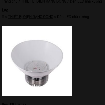
Trang chủ
/
THIẾT BỊ ĐIỆN RẠNG ĐÔNG
/
Đèn LED nhà xưởng
Lọc
»
THIẾT BỊ ĐIỆN RẠNG ĐÔNG
»
Đèn LED nhà xưởng
Đèn LED Lowbay