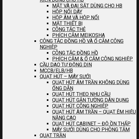
MẶT VÀ ĐAI SẮT DÙNG CHO HB
HỘP NỐI DÂY
HỘP ÂM VÀ HỘP NỔI
MẶT THIẾT BỊ
CÔNG TẮC THẺ
PHÍCH CẮM MEIKOSHA
CÔNG TẮC ĐỒNG HỒ VÀ Ổ CẮM CÔNG
NGHIỆP
CÔNG TẮC ĐỒNG HỒ
PHÍCH CẮM & Ổ CẮM CÔNG NGHIỆP
CẦU DAO TỰ ĐỘNG DIN
MCCB/ELB/HB
QUẠT HÚT – MÁY SƯỞI
QUẠT HÚT ÂM TRẦN KHÔNG DÙNG
ỐNG DẪN
QUẠT HÚT THEO NHU CẦU
QUẠT HÚT GẮN TƯỜNG DÂN DỤNG
QUẠT HÚT CÔNG NGHIỆP
QUẠT HÚT ÂM TRẦN – QUẠT ÊM HIỆU
NĂNG CAO
QUẠT HÚT CABINET – ĐỘ ỒN THẤP
MÁY SƯỞI DÙNG CHO PHÒNG TẮM
QUẠT TRẦN