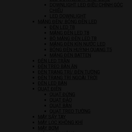
DOWNLIGHT LED ĐIỀU CHỈNH GÓC
CHIẾU
LED DOWNLIGHT
MÁNG ĐÈN/ BÓNG ĐÈN LED
ĐÈN LED T8
MÁNG ĐÈN LED T8
BỘ MÁNG ĐÈN LED T8
MÁNG ĐÈN KÍN NƯỚC LED
BÓNG ĐÈN HUỲNH QUANG T5
MÁNG ĐÈN BATTEN
ĐÈN LED TRẦN
ĐÈN TREO BÀN ĂN
ĐÈN TRANG TRÍ/ ĐÈN TƯỜNG
ĐÈN TRANG TRÍ NGOÀI TRỜI
ĐÈN LED BÀN
QUẠT ĐIỆN
QUẠT ĐỨNG
QUẠT ĐẢO
QUẠT BÀN
QUẠT TREO TƯỜNG
MÁY SẤY TAY
MÁY LỌC KHÔNG KHÍ
MÁY BƠM