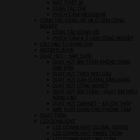
MẶT THIẾT BỊ
CÔNG TẮC THẺ
PHÍCH CẮM MEIKOSHA
CÔNG TẮC ĐỒNG HỒ VÀ Ổ CẮM CÔNG
NGHIỆP
CÔNG TẮC ĐỒNG HỒ
PHÍCH CẮM & Ổ CẮM CÔNG NGHIỆP
CẦU DAO TỰ ĐỘNG DIN
MCCB/ELB/HB
QUẠT HÚT – MÁY SƯỞI
QUẠT HÚT ÂM TRẦN KHÔNG DÙNG
ỐNG DẪN
QUẠT HÚT THEO NHU CẦU
QUẠT HÚT GẮN TƯỜNG DÂN DỤNG
QUẠT HÚT CÔNG NGHIỆP
QUẠT HÚT ÂM TRẦN – QUẠT ÊM HIỆU
NĂNG CAO
QUẠT HÚT CABINET – ĐỘ ỒN THẤP
MÁY SƯỞI DÙNG CHO PHÒNG TẮM
QUẠT TRẦN
LED DOWLIGHT
LED DOWNLIGHT GLOBAL SERIES
LED DOWNLIGHT PANEL TRÒN
LED DOWNLIGHT ONE-CORE