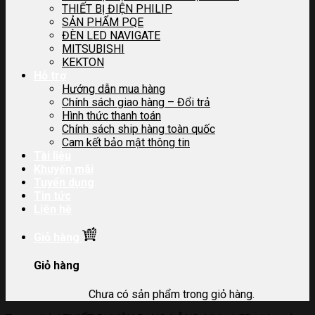
THIẾT BỊ ĐIỆN PHILIP
SẢN PHẨM PQE
ĐÈN LED NAVIGATE
MITSUBISHI
KEKTON
Hỗ trợ
Hướng dẫn mua hàng
Chính sách giao hàng – Đổi trả
Hình thức thanh toán
Chính sách ship hàng toàn quốc
Cam kết bảo mật thông tin
Tài liệu
Khuyến mãi
Tuyển dụng
Tin tức
Liên hệ
Giỏ hàng
Giỏ hàng
Chưa có sản phẩm trong giỏ hàng.