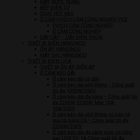
MÁY NƯỚC NÓNG
BẾP ĐIỆN TỪ
QUẠT HÚT MÙI
Ổ CẮM PHÍCH CẮM CÔNG NGHIỆP PCE
PHÍCH CẮM CÔNG NGHIỆP
Ổ CẮM CÔNG NGHIỆP
DÂY CÁP – DÂY ĐIỆN THOẠI
THIẾT BỊ ĐIỆN HANSINCO
ỔN ÁP HANSINCO
MÁY SẠC HANSINCO
THIẾT BỊ ĐIỆN LIOA
THIẾT BỊ ỔN ÁP, BIẾN ÁP
Ổ CẮM KÉO DÀI
Ổ cắm kéo dài có dây
Ổ cắm kéo dài phổ thông – Công suất
tối đa 1000W/250V
Ổ cắm kéo dài đa năng – Công suất tối
đa 2200W-3300W, Max 10A-
16A/250V
Ổ cắm kéo dài phổ thông, có bảo vệ
quá tải bằng CB – Công suất tối đa
2200W/250V
Ổ cắm kéo dài đa năng xoay có cổng
sạc USB 5V-1A-Công suất tối đa