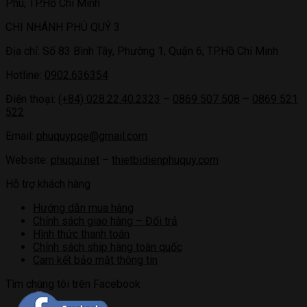
Phú, TP.Hồ Chí Minh
CHI NHÁNH PHÚ QUÝ 3
Địa chỉ: Số 83 Bình Tây, Phường 1, Quận 6, TP.Hồ Chí Minh
Hotline:
0902.636354
Điện thoại:
(+84) 028.22.40.2323
–
0869 507 508
–
0869 521
522
Email:
phuquypqe@gmail.com
Website:
phuqui.net
–
thietbidienphuquy.com
Hỗ trợ khách hàng
Hướng dẫn mua hàng
Chính sách giao hàng – Đổi trả
Hình thức thanh toán
Chính sách ship hàng toàn quốc
Cam kết bảo mật thông tin
Tìm chúng tôi trên Facebook