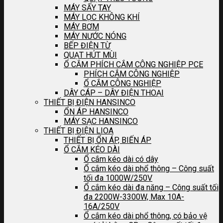
MÁY SẤY TAY
MÁY LỌC KHÔNG KHÍ
MÁY BƠM
MÁY NƯỚC NÓNG
BẾP ĐIỆN TỪ
QUẠT HÚT MÙI
Ổ CẮM PHÍCH CẮM CÔNG NGHIỆP PCE
PHÍCH CẮM CÔNG NGHIỆP
Ổ CẮM CÔNG NGHIỆP
DÂY CÁP – DÂY ĐIỆN THOẠI
THIẾT BỊ ĐIỆN HANSINCO
ỔN ÁP HANSINCO
MÁY SẠC HANSINCO
THIẾT BỊ ĐIỆN LIOA
THIẾT BỊ ỔN ÁP, BIẾN ÁP
Ổ CẮM KÉO DÀI
Ổ cắm kéo dài có dây
Ổ cắm kéo dài phổ thông – Công suất
tối đa 1000W/250V
Ổ cắm kéo dài đa năng – Công suất tối
đa 2200W-3300W, Max 10A-
16A/250V
Ổ cắm kéo dài phổ thông, có bảo vệ