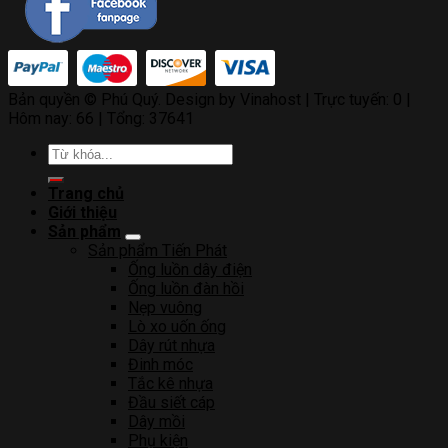
Bản quyền © Phú Quý. Design by Vinahost
| Trực tuyến: 0 |
Hôm nay: 66 | Tổng: 37641
Tìm
kiếm:
Trang chủ
Giới thiệu
Sản phẩm
Sản phẩm Tiến Phát
Ống luồn dây điện
Ống luồn đàn hồi
Nẹp vuông
Lò xo uốn ống
Dây rút nhựa
Đinh móc
Tắc kê nhựa
Đầu siết cáp
Dây mồi
Phụ kiện