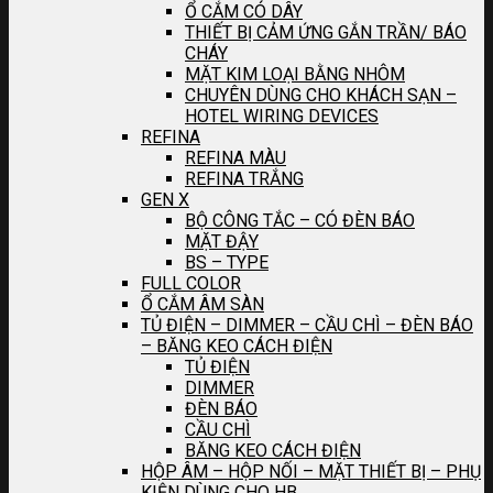
Ổ CẮM CÓ DÂY
THIẾT BỊ CẢM ỨNG GẮN TRẦN/ BÁO
CHÁY
MẶT KIM LOẠI BẰNG NHÔM
CHUYÊN DÙNG CHO KHÁCH SẠN –
HOTEL WIRING DEVICES
REFINA
REFINA MÀU
REFINA TRẮNG
GEN X
BỘ CÔNG TẮC – CÓ ĐÈN BÁO
MẶT ĐẬY
BS – TYPE
FULL COLOR
Ổ CẮM ÂM SÀN
TỦ ĐIỆN – DIMMER – CẦU CHÌ – ĐÈN BÁO
– BĂNG KEO CÁCH ĐIỆN
TỦ ĐIỆN
DIMMER
ĐÈN BÁO
CẦU CHÌ
BĂNG KEO CÁCH ĐIỆN
HỘP ÂM – HỘP NỐI – MẶT THIẾT BỊ – PHỤ
KIỆN DÙNG CHO HB