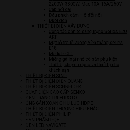
2200W-3300W, Max 10A-16A/250V
Cáp nối dài
Đầu phích cắm – ổ đổi nối
Đuôi đèn
THIẾT BỊ ĐIÊN XÂY DỰNG
Công tắc bản to sang trọng Series E20
ART
Mặt lỗ trò lỗ vuông viền thẳng series
E18
Module CLC
Miếng gá loại nhỏ có sẵn phụ kiện
Thiết bị chuyên dụng và thiết bị cho
khách sạn
THIẾT BỊ ĐIỆN SINO
THIẾT BỊ ĐIỆN ĐIỆN QUANG
THIẾT BỊ ĐIỆN SCHNEIDER
QUẠT ĐIỆN CAO CẤP SENKO
ĐÈN TRANG TRÍ EUROTO
ỐNG GÂN XOẮN CHỊU LỰC HDPE
THIẾT BỊ ĐIỆN THƯƠNG HIỆU KHÁC
THIẾT BỊ ĐIỆN PHILIP
SẢN PHẨM PQE
ĐÈN LED NAVIGATE