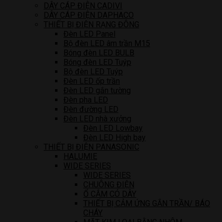
DÂY CÁP ĐIỆN CADIVI
DÂY CÁP ĐIỆN DAPHACO
THIẾT BỊ ĐIỆN RẠNG ĐÔNG
Đèn LED Panel
Bộ đèn LED âm trần M15
Bóng đèn LED BULB
Bóng đèn LED Tuýp
Bộ đèn LED Tuýp
Đèn LED ốp trần
Đèn LED gắn tường
Đèn pha LED
Đèn đường LED
Đèn LED nhà xưởng
Đèn LED Lowbay
Đèn LED High bay
THIẾT BỊ ĐIỆN PANASONIC
HALUMIE
WIDE SERIES
WIDE SERIES
CHUÔNG ĐIỆN
Ổ CẮM CÓ DÂY
THIẾT BỊ CẢM ỨNG GẮN TRẦN/ BÁO
CHÁY