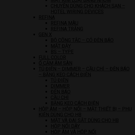
MẶT KIM LOẠI BẰNG NHÔM
CHUYÊN DÙNG CHO KHÁCH SẠN –
HOTEL WIRING DEVICES
REFINA
REFINA MÀU
REFINA TRẮNG
GEN X
BỘ CÔNG TẮC – CÓ ĐÈN BÁO
MẶT ĐẬY
BS – TYPE
FULL COLOR
Ổ CẮM ÂM SÀN
TỦ ĐIỆN – DIMMER – CẦU CHÌ – ĐÈN BÁO
– BĂNG KEO CÁCH ĐIỆN
TỦ ĐIỆN
DIMMER
ĐÈN BÁO
CẦU CHÌ
BĂNG KEO CÁCH ĐIỆN
HỘP ÂM – HỘP NỐI – MẶT THIẾT BỊ – PHỤ
KIỆN DÙNG CHO HB
MẶT VÀ ĐAI SẮT DÙNG CHO HB
HỘP NỐI DÂY
HỘP ÂM VÀ HỘP NỔI