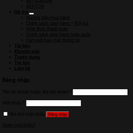
MITSUBISHI
KEKTON
Hỗ trợ
Hướng dẫn mua hàng
Chính sách giao hàng – Đổi trả
Hình thức thanh toán
Chính sách ship hàng toàn quốc
Cam kết bảo mật thông tin
Tài liệu
Khuyến mãi
Tuyển dụng
Tin tức
Liên hệ
Đăng nhập
Tên tài khoản hoặc địa chỉ email
*
Mật khẩu
*
Ghi nhớ mật khẩu
Đăng nhập
Quên mật khẩu?