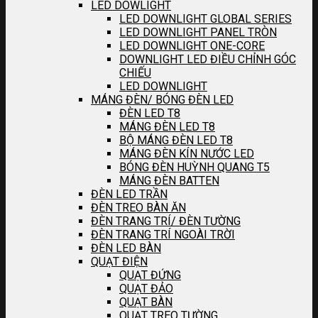
LED DOWLIGHT
LED DOWNLIGHT GLOBAL SERIES
LED DOWNLIGHT PANEL TRÒN
LED DOWNLIGHT ONE-CORE
DOWNLIGHT LED ĐIỀU CHỈNH GÓC
CHIẾU
LED DOWNLIGHT
MÁNG ĐÈN/ BÓNG ĐÈN LED
ĐÈN LED T8
MÁNG ĐÈN LED T8
BỘ MÁNG ĐÈN LED T8
MÁNG ĐÈN KÍN NƯỚC LED
BÓNG ĐÈN HUỲNH QUANG T5
MÁNG ĐÈN BATTEN
ĐÈN LED TRẦN
ĐÈN TREO BÀN ĂN
ĐÈN TRANG TRÍ/ ĐÈN TƯỜNG
ĐÈN TRANG TRÍ NGOÀI TRỜI
ĐÈN LED BÀN
QUẠT ĐIỆN
QUẠT ĐỨNG
QUẠT ĐẢO
QUẠT BÀN
QUẠT TREO TƯỜNG