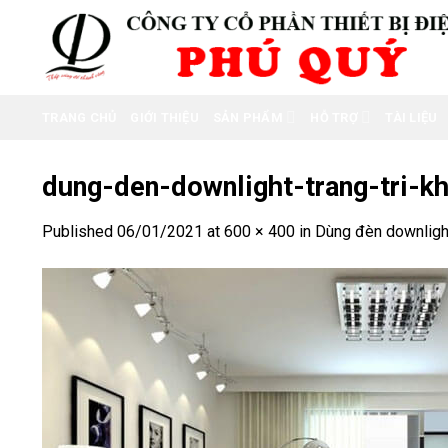
Skip
to
content
TRANG CHỦ
GIỚI THIỆU
SẢN PHẨM
HỖ TRỢ
TÀI LIỆU
dung-den-downlight-trang-tri-k
Published
06/01/2021
at
600 × 400
in
Dùng đèn downlight