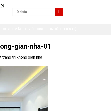
Tìm
kiếm:
KHUYẾN MÃI
TUYỂN DỤNG
TIN TỨC
LIÊN HỆ
hong-gian-nha-01
 trang trí không gian nhà