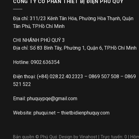
CÔNG TY CỔ PHẦN THIẾT BỊ ĐIỆN PHÚ QUÝ
Địa chỉ: 311/23 Kênh Tân Hóa, Phường Hòa Thạnh, Quận
Tân Phú, TP.Hồ Chí Minh
CHI NHÁNH PHÚ QUÝ 3
Địa chỉ: Số 83 Bình Tây, Phường 1, Quận 6, TP.Hồ Chí Minh
Hotline:
0902.636354
Điện thoại:
(+84) 028.22.40.2323
–
0869 507 508
–
0869
521 522
Email:
phuquypqe@gmail.com
Website:
phuqui.net
–
thietbidienphuquy.com
Bản quyền © Phú Quý. Design by Vinahost
| Trực tuyến: 0 | Hô