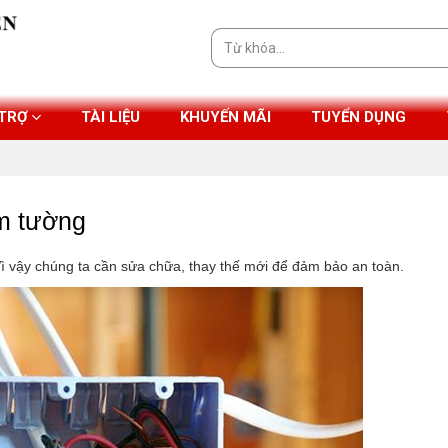
Tìm
kiếm:
 TRỢ
TÀI LIỆU
KHUYẾN MÃI
TUYỂN DỤNG
m tường
Vì vậy chúng ta cần sửa chữa, thay thế mới để đảm bảo an toàn.