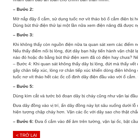
– Bước 2:
Mở nắp đậy ổ cắm, sử dụng tuốc nơ vít tháo bỏ ổ cắm điện bị h
Dùng bút thử điện thử lại một lần nữa xem điện năng đã được 
– Bước 3:
Khi không thấy còn nguồn điện nữa ta quan sát xem các điểm nố
Nếu thấy điểm nối bị lỏng, đứt dây bạn hãy tiến hành vặn chặt lạ
nào đó hoặc đo bằng bút thử điện xem đã có điện hay chưa? Nếu
– Bước 4: Khi quan sát không thấy dây bị lỏng, đứt mà thấy vết
gãy chân tiếp xúc, lỏng rơ chân tiếp xúc khiến dòng điện không 
tuốc nơ vít tháo hết các ốc cố định dây điện đầu vào với ổ cắm. C
– Bước 5:
Dùng kìm cắt và tước bỏ đoạn dây bị cháy cũng như vặn lại đầu
Đưa dây đồng vào vị trí, ấn dây đồng này lọt sâu xuống dưới lỗ c
hiện tượng chập cháy hơn. Vặn các ốc với dây sao cho thật chắc
– Bước 6:
Đưa ổ cắm vào đế âm trên tường, vặn lại ốc, bật cầu 
< TRỞ LẠI