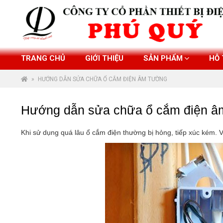
Skip
to
content
TRANG CHỦ
GIỚI THIỆU
SẢN PHẨM
HỖ
»
HƯỚNG DẪN SỬA CHỮA Ổ CẮM ĐIỆN ÂM TƯỜNG
Hướng dẫn sửa chữa ổ cắm điện â
Khi sử dụng quá lâu ổ cắm điện thường bị hỏng, tiếp xúc kém. 