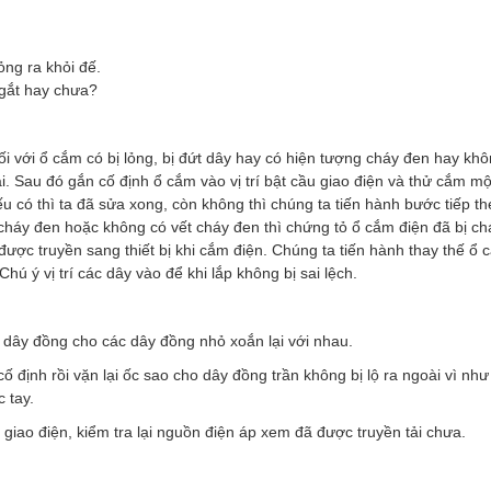
ỏng ra khỏi đế.
ngắt hay chưa?
i với ổ cắm có bị lỏng, bị đứt dây hay có hiện tượng cháy đen hay kh
i. Sau đó gắn cố định ổ cắm vào vị trí bật cầu giao điện và thử cắm một
 có thì ta đã sửa xong, còn không thì chúng ta tiến hành bước tiếp th
 cháy đen hoặc không có vết cháy đen thì chứng tỏ ổ cắm điện đã bị ch
được truyền sang thiết bị khi cắm điện. Chúng ta tiến hành thay thế ổ
hú ý vị trí các dây vào để khi lắp không bị sai lệch.
 dây đồng cho các dây đồng nhỏ xoắn lại với nhau.
ố định rồi vặn lại ốc sao cho dây đồng trần không bị lộ ra ngoài vì như
 tay.
giao điện, kiểm tra lại nguồn điện áp xem đã được truyền tải chưa.