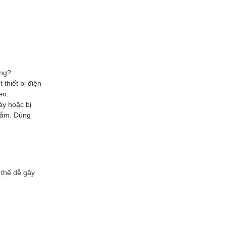
ông?
 thiết bị điện
eo.
áy hoặc bị
 cắm. Dùng
 thế dễ gây