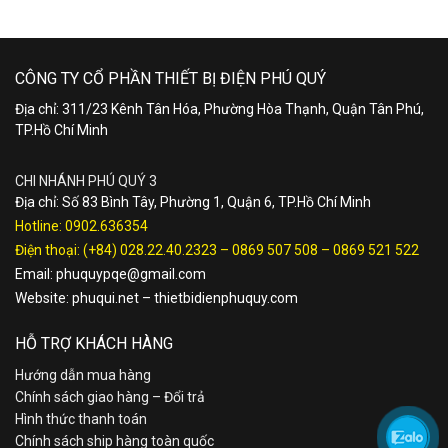
CÔNG TY CỔ PHẦN THIẾT BỊ ĐIỆN PHÚ QUÝ
Địa chỉ: 311/23 Kênh Tân Hóa, Phường Hòa Thạnh, Quận Tân Phú,
TP.Hồ Chí Minh
CHI NHÁNH PHÚ QUÝ 3
Địa chỉ: Số 83 Bình Tây, Phường 1, Quận 6, TP.Hồ Chí Minh
Hotline:
0902.636354
Điện thoại:
(+84) 028.22.40.2323
–
0869 507 508
–
0869 521 522
Email:
phuquypqe@gmail.com
Website:
phuqui.net
–
thietbidienphuquy.com
HỖ TRỢ KHÁCH HÀNG
Hướng dẫn mua hàng
Chính sách giao hàng – Đổi trả
Hình thức thanh toán
Chính sách ship hàng toàn quốc