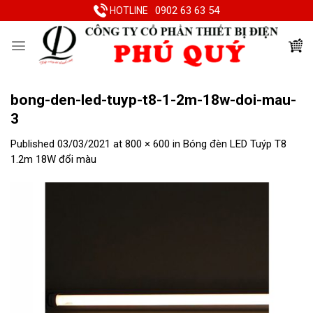
Skip
0902 63 63 54
HOTLINE
to
content
bong-den-led-tuyp-t8-1-2m-18w-doi-mau-
3
Published
03/03/2021
at
800 × 600
in
Bóng đèn LED Tuýp T8
1.2m 18W đổi màu