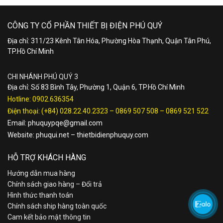
CÔNG TY CỔ PHẦN THIẾT BỊ ĐIỆN PHÚ QUÝ
Địa chỉ: 311/23 Kênh Tân Hóa, Phường Hòa Thạnh, Quận Tân Phú,
TP.Hồ Chí Minh
CHI NHÁNH PHÚ QUÝ 3
Địa chỉ: Số 83 Bình Tây, Phường 1, Quận 6, TP.Hồ Chí Minh
Hotline:
0902.636354
Điện thoại:
(+84) 028.22.40.2323
–
0869 507 508
–
0869 521 522
Email:
phuquypqe@gmail.com
Website:
phuqui.net
–
thietbidienphuquy.com
HỖ TRỢ KHÁCH HÀNG
Hướng dẫn mua hàng
Chính sách giao hàng – Đổi trả
Hình thức thanh toán
Chính sách ship hàng toàn quốc
Cam kết bảo mật thông tin