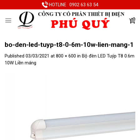
Skip
0902 63 63 54
HOTLINE
to
content
bo-den-led-tuyp-t8-0-6m-10w-lien-mang-1
Published
03/03/2021
at
800 × 600
in
Bộ đèn LED Tuýp T8 0.6m
10W Liền máng