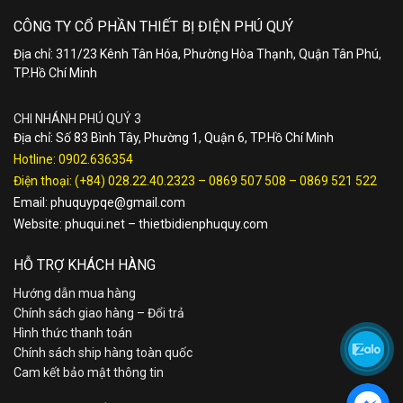
CÔNG TY CỔ PHẦN THIẾT BỊ ĐIỆN PHÚ QUÝ
Địa chỉ: 311/23 Kênh Tân Hóa, Phường Hòa Thạnh, Quận Tân Phú,
TP.Hồ Chí Minh
CHI NHÁNH PHÚ QUÝ 3
Địa chỉ: Số 83 Bình Tây, Phường 1, Quận 6, TP.Hồ Chí Minh
Hotline:
0902.636354
Điện thoại:
(+84) 028.22.40.2323
–
0869 507 508
–
0869 521 522
Email:
phuquypqe@gmail.com
Website:
phuqui.net
–
thietbidienphuquy.com
HỖ TRỢ KHÁCH HÀNG
Hướng dẫn mua hàng
Chính sách giao hàng – Đổi trả
Hình thức thanh toán
Chính sách ship hàng toàn quốc
Cam kết bảo mật thông tin