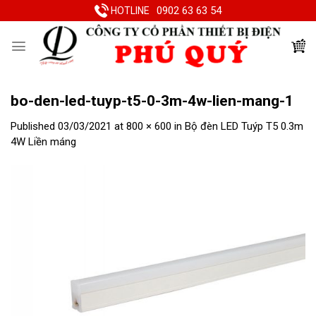
Skip
0902 63 63 54
HOTLINE
to
content
bo-den-led-tuyp-t5-0-3m-4w-lien-mang-1
Published
03/03/2021
at
800 × 600
in
Bộ đèn LED Tuýp T5 0.3m
4W Liền máng