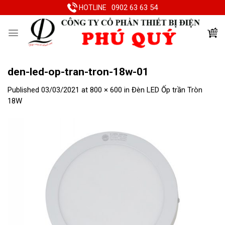
Skip
0902 63 63 54
HOTLINE
to
content
den-led-op-tran-tron-18w-01
Published
03/03/2021
at
800 × 600
in
Đèn LED Ốp trần Tròn
18W