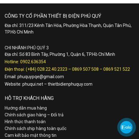
CÔNG TY CỔ PHẦN THIẾT BỊ ĐIỆN PHÚ QUÝ
Địa chỉ: 311/23 Kênh Tân Hóa, Phường Hòa Thạnh, Quận Tân Phú,
TP.Hồ Chí Minh
CHI NHÁNH PHÚ QUÝ 3
Địa chỉ: Số 83 Bình Tây, Phường 1, Quận 6, TP.Hồ Chí Minh
Hotline:
0902.636354
Điện thoại:
(+84) 028.22.40.2323
–
0869 507 508
–
0869 521 522
Email:
phuquypqe@gmail.com
Website:
phuqui.net
–
thietbidienphuquy.com
HỖ TRỢ KHÁCH HÀNG
Hướng dẫn mua hàng
Chính sách giao hàng – Đổi trả
Hình thức thanh toán
Chính sách ship hàng toàn quốc
Cam kết bảo mật thông tin