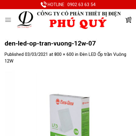
Skip
0902 63 63 54
HOTLINE
to
content
den-led-op-tran-vuong-12w-07
Published
03/03/2021
at
800 × 600
in
Đèn LED Ốp trần Vuông
12W