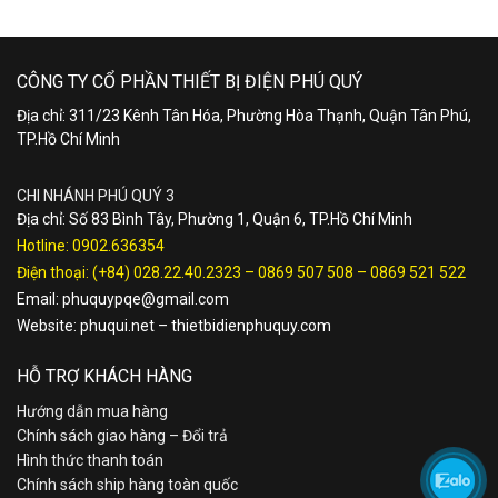
CÔNG TY CỔ PHẦN THIẾT BỊ ĐIỆN PHÚ QUÝ
Địa chỉ: 311/23 Kênh Tân Hóa, Phường Hòa Thạnh, Quận Tân Phú,
TP.Hồ Chí Minh
CHI NHÁNH PHÚ QUÝ 3
Địa chỉ: Số 83 Bình Tây, Phường 1, Quận 6, TP.Hồ Chí Minh
Hotline:
0902.636354
Điện thoại:
(+84) 028.22.40.2323
–
0869 507 508
–
0869 521 522
Email:
phuquypqe@gmail.com
Website:
phuqui.net
–
thietbidienphuquy.com
HỖ TRỢ KHÁCH HÀNG
Hướng dẫn mua hàng
Chính sách giao hàng – Đổi trả
Hình thức thanh toán
Chính sách ship hàng toàn quốc