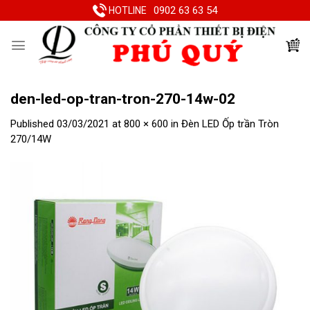
Skip
0902 63 63 54
HOTLINE
to
content
den-led-op-tran-tron-270-14w-02
Published
03/03/2021
at
800 × 600
in
Đèn LED Ốp trần Tròn
270/14W