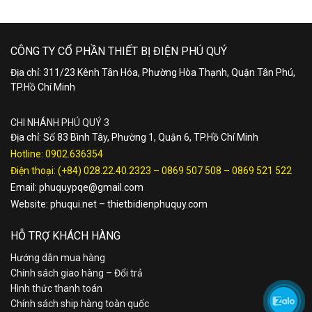
CÔNG TY CỔ PHẦN THIẾT BỊ ĐIỆN PHÚ QUÝ
Địa chỉ: 311/23 Kênh Tân Hóa, Phường Hòa Thạnh, Quận Tân Phú,
TP.Hồ Chí Minh
CHI NHÁNH PHÚ QUÝ 3
Địa chỉ: Số 83 Bình Tây, Phường 1, Quận 6, TP.Hồ Chí Minh
Hotline:
0902.636354
Điện thoại:
(+84) 028.22.40.2323
–
0869 507 508
–
0869 521 522
Email:
phuquypqe@gmail.com
Website:
phuqui.net
–
thietbidienphuquy.com
HỖ TRỢ KHÁCH HÀNG
Hướng dẫn mua hàng
Chính sách giao hàng – Đổi trả
Hình thức thanh toán
Chính sách ship hàng toàn quốc