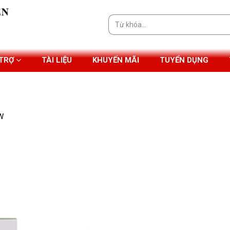
Tìm
kiếm:
 TRỢ
TÀI LIỆU
KHUYẾN MÃI
TUYỂN DỤNG
W