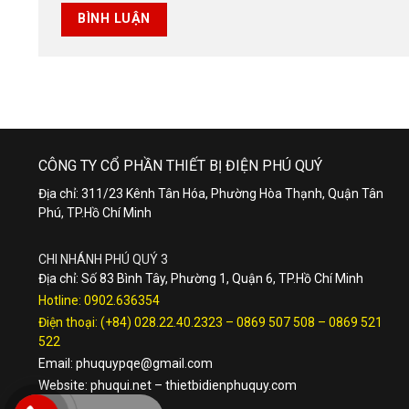
CÔNG TY CỔ PHẦN THIẾT BỊ ĐIỆN PHÚ QUÝ
Địa chỉ: 311/23 Kênh Tân Hóa, Phường Hòa Thạnh, Quận Tân
Phú, TP.Hồ Chí Minh
CHI NHÁNH PHÚ QUÝ 3
Địa chỉ: Số 83 Bình Tây, Phường 1, Quận 6, TP.Hồ Chí Minh
Hotline:
0902.636354
Điện thoại:
(+84) 028.22.40.2323
–
0869 507 508
–
0869 521
522
Email:
phuquypqe@gmail.com
Website:
phuqui.net
–
thietbidienphuquy.com