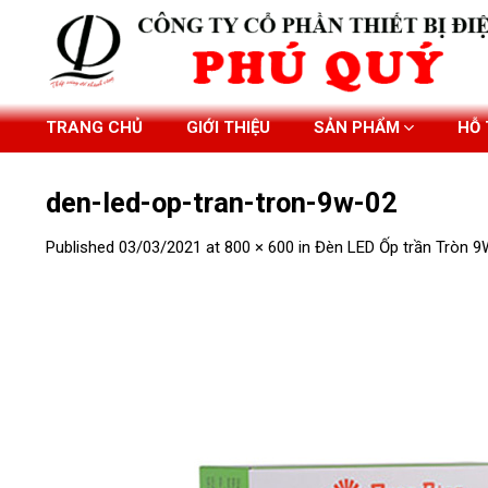
Skip
to
content
TRANG CHỦ
GIỚI THIỆU
SẢN PHẨM
HỖ
den-led-op-tran-tron-9w-02
Published
03/03/2021
at
800 × 600
in
Đèn LED Ốp trần Tròn 9