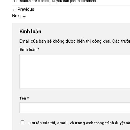
Trackbacks are closed, but you can
post a comment
.
←
Previous
Next
→
Bình luận
Email của bạn sẽ không được hiển thị công khai.
Các trườ
Bình luận
*
Tên
*
Lưu tên của tôi, email, và trang web trong trình duyệt này