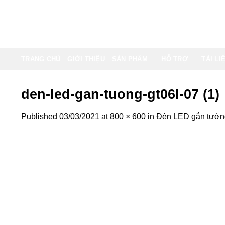
Skip
to
content
TRANG CHỦ
GIỚI THIỆU
SẢN PHẨM
HỖ TRỢ
TÀI LI
den-led-gan-tuong-gt06l-07 (1)
Published
03/03/2021
at
800 × 600
in
Đèn LED gắn tườn