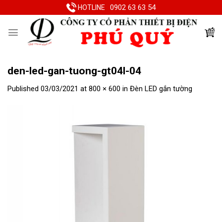
Skip
0902 63 63 54
HOTLINE
to
content
den-led-gan-tuong-gt04l-04
Published
03/03/2021
at
800 × 600
in
Đèn LED gắn tường