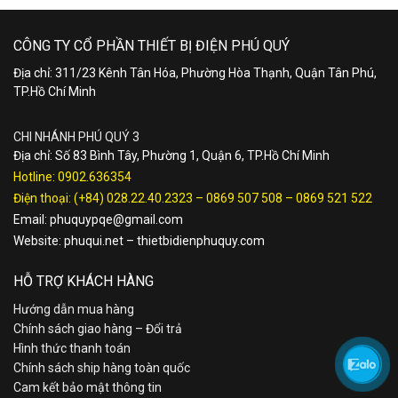
CÔNG TY CỔ PHẦN THIẾT BỊ ĐIỆN PHÚ QUÝ
Địa chỉ: 311/23 Kênh Tân Hóa, Phường Hòa Thạnh, Quận Tân Phú,
TP.Hồ Chí Minh
CHI NHÁNH PHÚ QUÝ 3
Địa chỉ: Số 83 Bình Tây, Phường 1, Quận 6, TP.Hồ Chí Minh
Hotline:
0902.636354
Điện thoại:
(+84) 028.22.40.2323
–
0869 507 508
–
0869 521 522
Email:
phuquypqe@gmail.com
Website:
phuqui.net
–
thietbidienphuquy.com
HỖ TRỢ KHÁCH HÀNG
Hướng dẫn mua hàng
Chính sách giao hàng – Đổi trả
Hình thức thanh toán
Chính sách ship hàng toàn quốc
Cam kết bảo mật thông tin