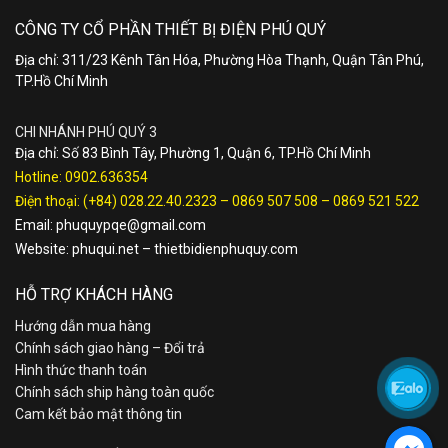
CÔNG TY CỔ PHẦN THIẾT BỊ ĐIỆN PHÚ QUÝ
Địa chỉ: 311/23 Kênh Tân Hóa, Phường Hòa Thạnh, Quận Tân Phú,
TP.Hồ Chí Minh
CHI NHÁNH PHÚ QUÝ 3
Địa chỉ: Số 83 Bình Tây, Phường 1, Quận 6, TP.Hồ Chí Minh
Hotline:
0902.636354
Điện thoại:
(+84) 028.22.40.2323
–
0869 507 508
–
0869 521 522
Email:
phuquypqe@gmail.com
Website:
phuqui.net
–
thietbidienphuquy.com
HỖ TRỢ KHÁCH HÀNG
Hướng dẫn mua hàng
Chính sách giao hàng – Đổi trả
Hình thức thanh toán
Chính sách ship hàng toàn quốc
Cam kết bảo mật thông tin