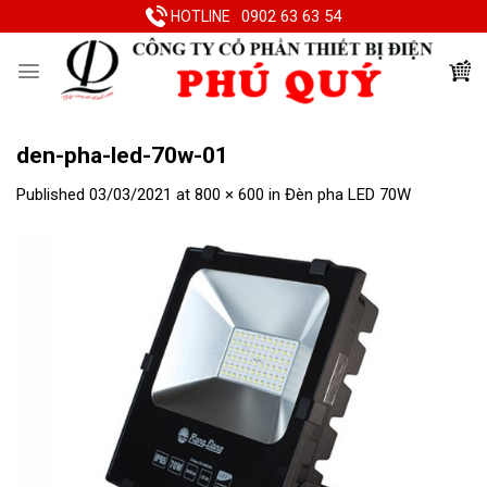
Skip
0902 63 63 54
HOTLINE
to
content
den-pha-led-70w-01
Published
03/03/2021
at
800 × 600
in
Đèn pha LED 70W