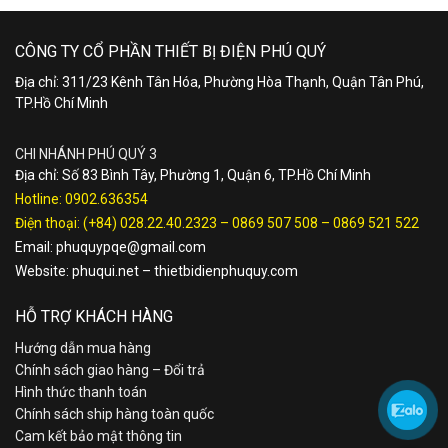
CÔNG TY CỔ PHẦN THIẾT BỊ ĐIỆN PHÚ QUÝ
Địa chỉ: 311/23 Kênh Tân Hóa, Phường Hòa Thạnh, Quận Tân Phú,
TP.Hồ Chí Minh
CHI NHÁNH PHÚ QUÝ 3
Địa chỉ: Số 83 Bình Tây, Phường 1, Quận 6, TP.Hồ Chí Minh
Hotline:
0902.636354
Điện thoại:
(+84) 028.22.40.2323
–
0869 507 508
–
0869 521 522
Email:
phuquypqe@gmail.com
Website:
phuqui.net
–
thietbidienphuquy.com
HỖ TRỢ KHÁCH HÀNG
Hướng dẫn mua hàng
Chính sách giao hàng – Đổi trả
Hình thức thanh toán
Chính sách ship hàng toàn quốc
Cam kết bảo mật thông tin