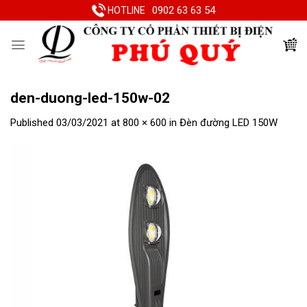
Skip
0902 63 63 54
HOTLINE
to
content
den-duong-led-150w-02
Published
03/03/2021
at
800 × 600
in
Đèn đường LED 150W