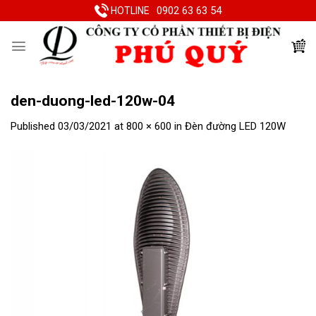
Skip
0902 63 63 54
HOTLINE
to
content
den-duong-led-120w-04
Published
03/03/2021
at
800 × 600
in
Đèn đường LED 120W