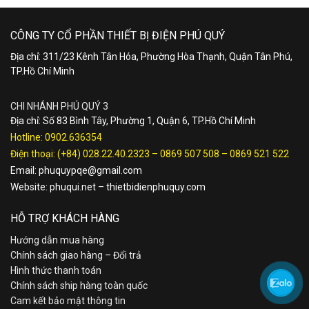
CÔNG TY CỔ PHẦN THIẾT BỊ ĐIỆN PHÚ QUÝ
Địa chỉ: 311/23 Kênh Tân Hóa, Phường Hòa Thạnh, Quận Tân Phú,
TP.Hồ Chí Minh
CHI NHÁNH PHÚ QUÝ 3
Địa chỉ: Số 83 Bình Tây, Phường 1, Quận 6, TP.Hồ Chí Minh
Hotline:
0902.636354
Điện thoại:
(+84) 028.22.40.2323
–
0869 507 508
–
0869 521 522
Email:
phuquypqe@gmail.com
Website:
phuqui.net
–
thietbidienphuquy.com
HỖ TRỢ KHÁCH HÀNG
Hướng dẫn mua hàng
Chính sách giao hàng – Đổi trả
Hình thức thanh toán
Chính sách ship hàng toàn quốc
Cam kết bảo mật thông tin