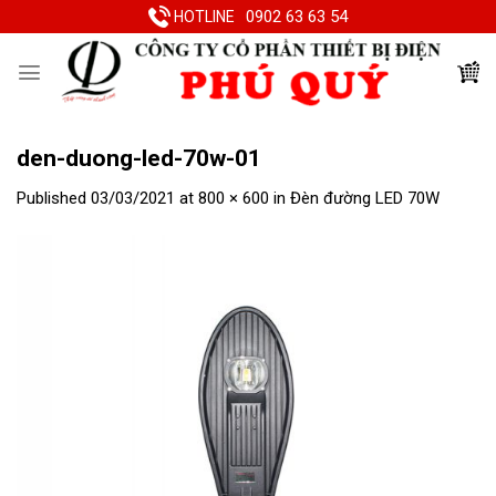
Skip
0902 63 63 54
HOTLINE
to
content
den-duong-led-70w-01
Published
03/03/2021
at
800 × 600
in
Đèn đường LED 70W