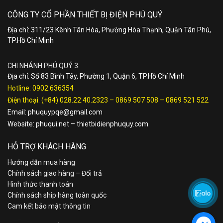
CÔNG TY CỔ PHẦN THIẾT BỊ ĐIỆN PHÚ QUÝ
Địa chỉ: 311/23 Kênh Tân Hóa, Phường Hòa Thạnh, Quận Tân Phú,
TP.Hồ Chí Minh
CHI NHÁNH PHÚ QUÝ 3
Địa chỉ: Số 83 Bình Tây, Phường 1, Quận 6, TP.Hồ Chí Minh
Hotline:
0902.636354
Điện thoại:
(+84) 028.22.40.2323
–
0869 507 508
–
0869 521 522
Email:
phuquypqe@gmail.com
Website:
phuqui.net
–
thietbidienphuquy.com
HỖ TRỢ KHÁCH HÀNG
Hướng dẫn mua hàng
Chính sách giao hàng – Đổi trả
Hình thức thanh toán
Chính sách ship hàng toàn quốc
Cam kết bảo mật thông tin