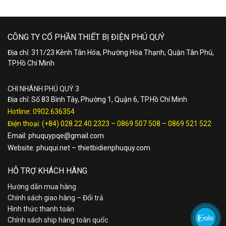
CÔNG TY CỔ PHẦN THIẾT BỊ ĐIỆN PHÚ QUÝ
Địa chỉ: 311/23 Kênh Tân Hóa, Phường Hòa Thạnh, Quận Tân Phú,
TP.Hồ Chí Minh
CHI NHÁNH PHÚ QUÝ 3
Địa chỉ: Số 83 Bình Tây, Phường 1, Quận 6, TP.Hồ Chí Minh
Hotline:
0902.636354
Điện thoại:
(+84) 028.22.40.2323
–
0869 507 508
–
0869 521 522
Email:
phuquypqe@gmail.com
Website:
phuqui.net
–
thietbidienphuquy.com
HỖ TRỢ KHÁCH HÀNG
Hướng dẫn mua hàng
Chính sách giao hàng – Đổi trả
Hình thức thanh toán
Chính sách ship hàng toàn quốc