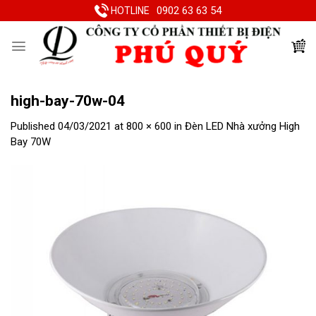
Skip
0902 63 63 54
HOTLINE
to
content
high-bay-70w-04
Published
04/03/2021
at
800 × 600
in
Đèn LED Nhà xưởng High
Bay 70W