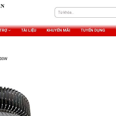
Tìm
kiếm:
 TRỢ
TÀI LIỆU
KHUYẾN MÃI
TUYỂN DỤNG
200W