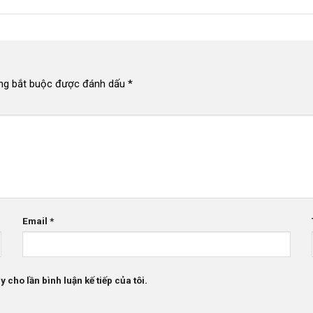
ng bắt buộc được đánh dấu
*
Email
*
 cho lần bình luận kế tiếp của tôi.