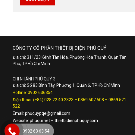
CÔNG TY CỔ PHẦN THIẾT BỊ ĐIỆN PHÚ QUÝ
Địa chỉ: 311/23 Kênh Tân Hóa, Phường Hòa Thạnh, Quận Tân
Phú, TP.Hồ Chí Minh
CHI NHÁNH PHÚ QUÝ 3
Địa chỉ: Số 83 Bình Tây, Phường 1, Quận 6, TP.Hồ Chí Minh
Hotline:
0902.636354
Điện thoại:
(+84) 028.22.40.2323
–
0869 507 508
–
0869 521
522
Email:
phuquypqe@gmail.com
Website:
phuqui.net
–
thietbidienphuquy.com
0902 63 63 54