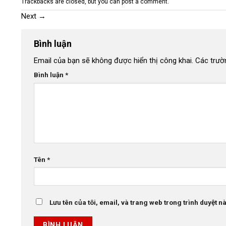
Trackbacks are closed, but you can
post a comment
.
Next
→
Bình luận
Email của bạn sẽ không được hiển thị công khai.
Các trườ
Bình luận
*
Tên
*
Lưu tên của tôi, email, và trang web trong trình duyệt này