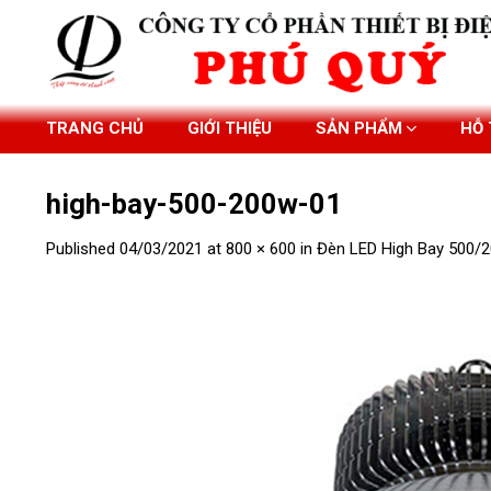
Skip
to
content
TRANG CHỦ
GIỚI THIỆU
SẢN PHẨM
HỖ
high-bay-500-200w-01
Published
04/03/2021
at
800 × 600
in
Đèn LED High Bay 500/