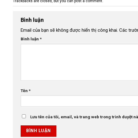
Trackbacks are closed, but you can
post a comment
.
Bình luận
Email của bạn sẽ không được hiển thị công khai.
Các trườ
Bình luận
*
Tên
*
Lưu tên của tôi, email, và trang web trong trình duyệt này