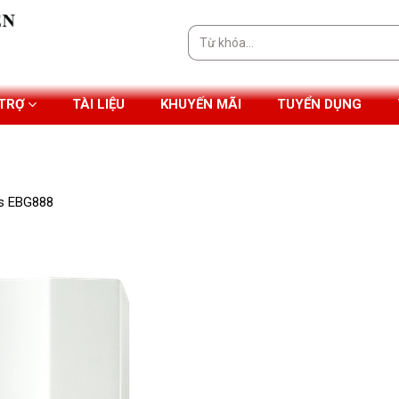
Tìm
kiếm:
 TRỢ
TÀI LIỆU
KHUYẾN MÃI
TUYỂN DỤNG
es EBG888