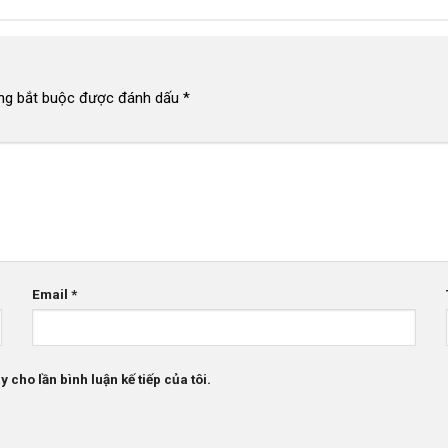
ng bắt buộc được đánh dấu
*
Email
*
 cho lần bình luận kế tiếp của tôi.