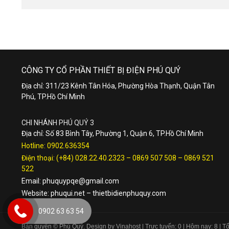
CÔNG TY CỔ PHẦN THIẾT BỊ ĐIỆN PHÚ QUÝ
Địa chỉ: 311/23 Kênh Tân Hóa, Phường Hòa Thạnh, Quận Tân
Phú, TP.Hồ Chí Minh
CHI NHÁNH PHÚ QUÝ 3
Địa chỉ: Số 83 Bình Tây, Phường 1, Quận 6, TP.Hồ Chí Minh
Hotline:
0902.636354
Điện thoại:
(+84) 028.22.40.2323
–
0869 507 508
–
0869 521
522
Email:
phuquypqe@gmail.com
Website:
phuqui.net
–
thietbidienphuquy.com
0902 63 63 54
Bản quyền © Phú Quý. Design by Vinahost
| Trực tuyến: 0 | Hôm nay: 8 | 