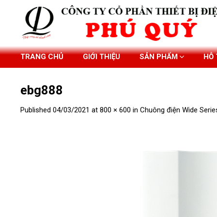
Skip
to
content
TRANG CHỦ
GIỚI THIỆU
SẢN PHẨM
HỖ
ebg888
Published
04/03/2021
at
800 × 600
in
Chuông điện Wide Seri