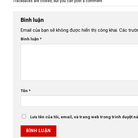
Trackbacks are closed, but you can
post a comment
.
Bình luận
Email của bạn sẽ không được hiển thị công khai.
Các trườ
Bình luận
*
Tên
*
Lưu tên của tôi, email, và trang web trong trình duyệt này