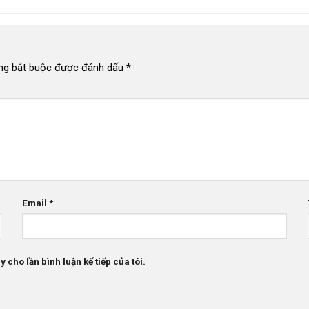
ng bắt buộc được đánh dấu
*
Email
*
 cho lần bình luận kế tiếp của tôi.