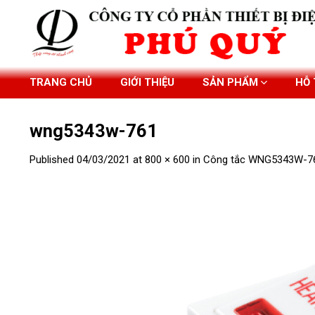
Skip
to
content
TRANG CHỦ
GIỚI THIỆU
SẢN PHẨM
HỖ
wng5343w-761
Published
04/03/2021
at
800 × 600
in
Công tắc WNG5343W-7