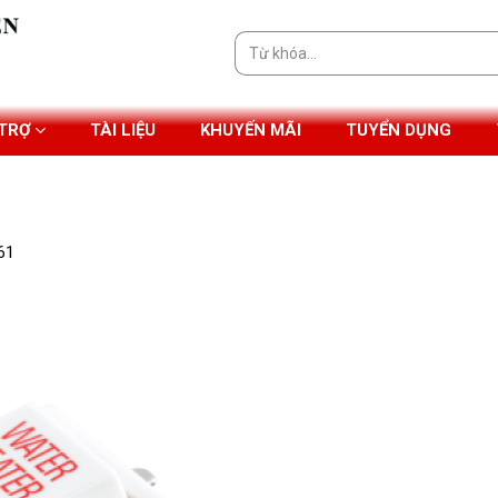
Tìm
kiếm:
 TRỢ
TÀI LIỆU
KHUYẾN MÃI
TUYỂN DỤNG
61