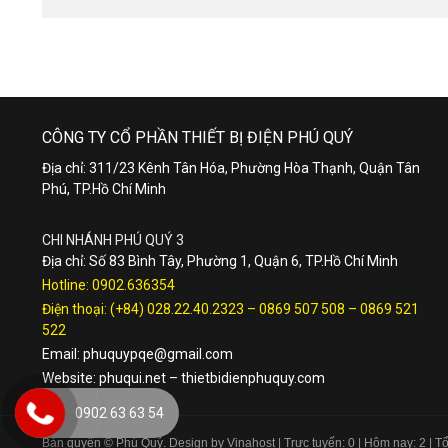
CÔNG TY CỔ PHẦN THIẾT BỊ ĐIỆN PHÚ QUÝ
Địa chỉ: 311/23 Kênh Tân Hóa, Phường Hòa Thạnh, Quận Tân
Phú, TP.Hồ Chí Minh
CHI NHÁNH PHÚ QUÝ 3
Địa chỉ: Số 83 Bình Tây, Phường 1, Quận 6, TP.Hồ Chí Minh
Hotline:
0902.636354
Điện thoại:
(+84) 028.22.40.2323
–
0869 507 508
–
0869 521
522
Email:
phuquypqe@gmail.com
Website:
phuqui.net
–
thietbidienphuquy.com
0902 63 63 54
Bản quyền © Phú Quý. Design by Vinahost
| Trực tuyến: 0 | Hôm nay: 2 | 