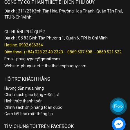
CÔNG TY CỔ PHẦN THIẾT BỊ ĐIỆN PHÚ QUÝ
Địa chỉ: 311/23 Kênh Tân Hóa, Phường Hòa Thạnh, Quận Tân Phú,
TP.Hồ Chí Minh
CHI NHÁNH PHÚ QUÝ 3
Địa chỉ: Số 83 Bình Tây, Phường 1, Quận 6, TP.Hồ Chí Minh
Hotline:
0902.636354
Điện thoại:
(+84) 028.22.40.2323
–
0869 507 508
–
0869 521 522
Email:
phuquypqe@gmail.com
Website:
phuqui.net
–
thietbidienphuquy.com
HỖ TRỢ KHÁCH HÀNG
Hướng dẫn mua hàng
Chính sách giao hàng – Đổi trả
Hình thức thanh toán
Chính sách ship hàng toàn quốc
Cam kết bảo mật thông tin
TÌM CHÚNG TÔI TRÊN FACEBOOK