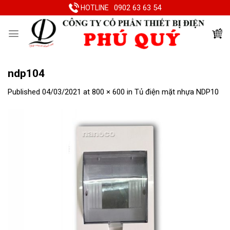
Skip
0902 63 63 54
HOTLINE
to
content
ndp104
Published
04/03/2021
at
800 × 600
in
Tủ điện mặt nhựa NDP10