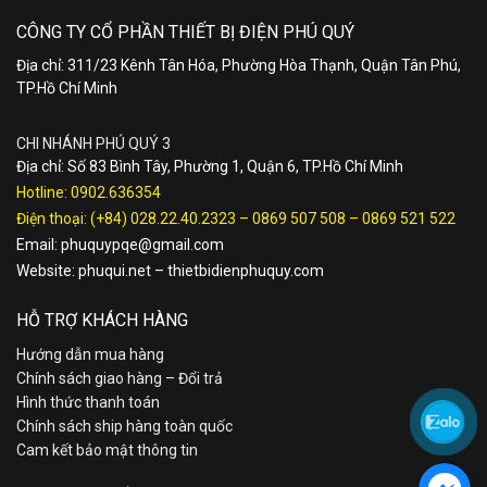
CÔNG TY CỔ PHẦN THIẾT BỊ ĐIỆN PHÚ QUÝ
Địa chỉ: 311/23 Kênh Tân Hóa, Phường Hòa Thạnh, Quận Tân Phú,
TP.Hồ Chí Minh
CHI NHÁNH PHÚ QUÝ 3
Địa chỉ: Số 83 Bình Tây, Phường 1, Quận 6, TP.Hồ Chí Minh
Hotline:
0902.636354
Điện thoại:
(+84) 028.22.40.2323
–
0869 507 508
–
0869 521 522
Email:
phuquypqe@gmail.com
Website:
phuqui.net
–
thietbidienphuquy.com
HỖ TRỢ KHÁCH HÀNG
Hướng dẫn mua hàng
Chính sách giao hàng – Đổi trả
Hình thức thanh toán
Chính sách ship hàng toàn quốc
Cam kết bảo mật thông tin