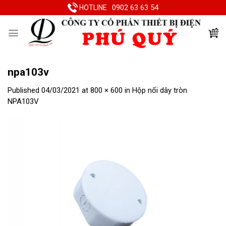
Skip
0902 63 63 54
HOTLINE
to
content
npa103v
Published
04/03/2021
at
800 × 600
in
Hộp nối dây tròn
NPA103V