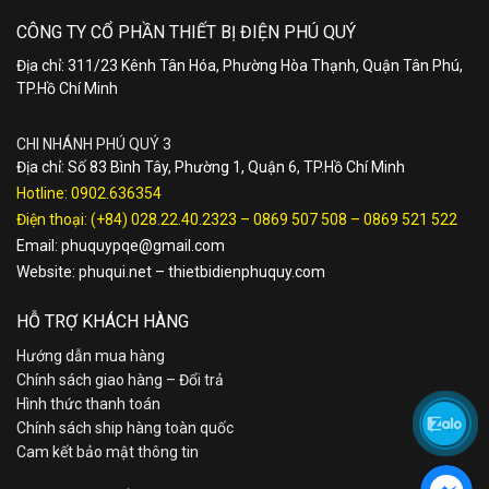
CÔNG TY CỔ PHẦN THIẾT BỊ ĐIỆN PHÚ QUÝ
Địa chỉ: 311/23 Kênh Tân Hóa, Phường Hòa Thạnh, Quận Tân Phú,
TP.Hồ Chí Minh
CHI NHÁNH PHÚ QUÝ 3
Địa chỉ: Số 83 Bình Tây, Phường 1, Quận 6, TP.Hồ Chí Minh
Hotline:
0902.636354
Điện thoại:
(+84) 028.22.40.2323
–
0869 507 508
–
0869 521 522
Email:
phuquypqe@gmail.com
Website:
phuqui.net
–
thietbidienphuquy.com
HỖ TRỢ KHÁCH HÀNG
Hướng dẫn mua hàng
Chính sách giao hàng – Đổi trả
Hình thức thanh toán
Chính sách ship hàng toàn quốc
Cam kết bảo mật thông tin