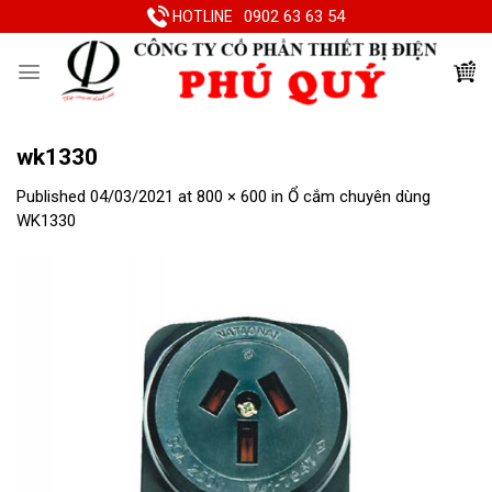
Skip
0902 63 63 54
HOTLINE
to
content
wk1330
Published
04/03/2021
at
800 × 600
in
Ổ cắm chuyên dùng
WK1330