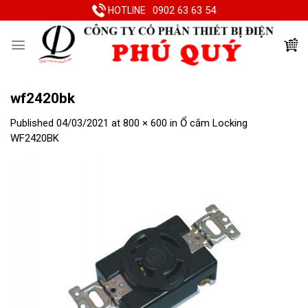
Skip
0902 63 63 54
HOTLINE
to
content
wf2420bk
Published
04/03/2021
at
800 × 600
in
Ổ cắm Locking
WF2420BK