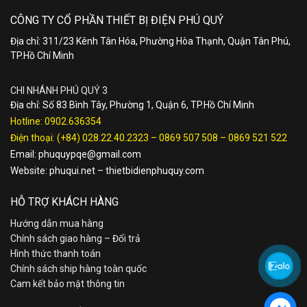
CÔNG TY CỔ PHẦN THIẾT BỊ ĐIỆN PHÚ QUÝ
Địa chỉ: 311/23 Kênh Tân Hóa, Phường Hòa Thạnh, Quận Tân Phú,
TP.Hồ Chí Minh
CHI NHÁNH PHÚ QUÝ 3
Địa chỉ: Số 83 Bình Tây, Phường 1, Quận 6, TP.Hồ Chí Minh
Hotline:
0902.636354
Điện thoại:
(+84) 028.22.40.2323
–
0869 507 508
–
0869 521 522
Email:
phuquypqe@gmail.com
Website:
phuqui.net
–
thietbidienphuquy.com
HỖ TRỢ KHÁCH HÀNG
Hướng dẫn mua hàng
Chính sách giao hàng – Đổi trả
Hình thức thanh toán
Chính sách ship hàng toàn quốc
Cam kết bảo mật thông tin