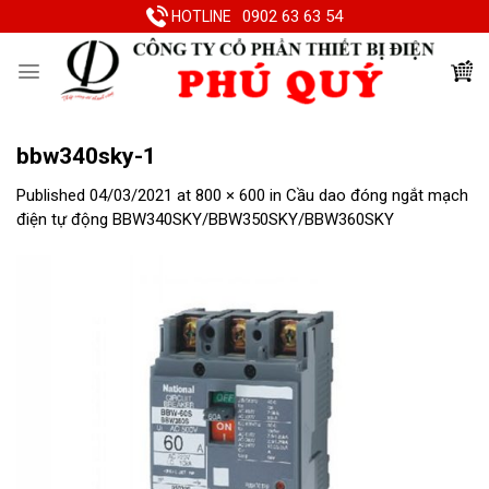
Skip
0902 63 63 54
HOTLINE
to
content
bbw340sky-1
Published
04/03/2021
at
800 × 600
in
Cầu dao đóng ngắt mạch
điện tự động BBW340SKY/BBW350SKY/BBW360SKY