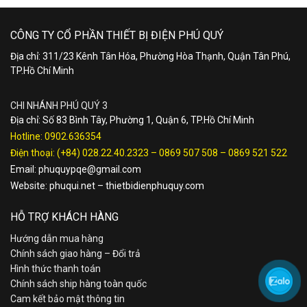
CÔNG TY CỔ PHẦN THIẾT BỊ ĐIỆN PHÚ QUÝ
Địa chỉ: 311/23 Kênh Tân Hóa, Phường Hòa Thạnh, Quận Tân Phú,
TP.Hồ Chí Minh
CHI NHÁNH PHÚ QUÝ 3
Địa chỉ: Số 83 Bình Tây, Phường 1, Quận 6, TP.Hồ Chí Minh
Hotline:
0902.636354
Điện thoại:
(+84) 028.22.40.2323
–
0869 507 508
–
0869 521 522
Email:
phuquypqe@gmail.com
Website:
phuqui.net
–
thietbidienphuquy.com
HỖ TRỢ KHÁCH HÀNG
Hướng dẫn mua hàng
Chính sách giao hàng – Đổi trả
Hình thức thanh toán
Chính sách ship hàng toàn quốc
Cam kết bảo mật thông tin