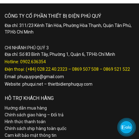
CÔNG TY CỔ PHẦN THIẾT BỊ ĐIỆN PHÚ QUÝ
Địa chỉ: 311/23 Kênh Tân Hóa, Phường Hòa Thạnh, Quận Tân Phú,
TP.Hồ Chí Minh
CHI NHÁNH PHÚ QUÝ 3
Địa chỉ: Số 83 Bình Tây, Phường 1, Quận 6, TP.Hồ Chí Minh
Hotline:
0902.636354
Điện thoại:
(+84) 028.22.40.2323
–
0869 507 508
–
0869 521 522
Email:
phuquypqe@gmail.com
Website:
phuqui.net
–
thietbidienphuquy.com
HỖ TRỢ KHÁCH HÀNG
Hướng dẫn mua hàng
Chính sách giao hàng – Đổi trả
Hình thức thanh toán
Chính sách ship hàng toàn quốc
Cam kết bảo mật thông tin