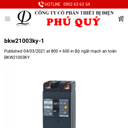
Skip
0902 63 63 54
HOTLINE
to
content
bkw21003ky-1
Published
04/03/2021
at
800 × 600
in
Bộ ngắt mạch an toàn
BKW21003KY