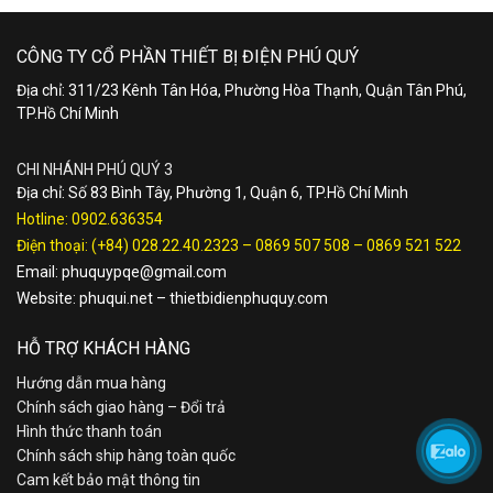
CÔNG TY CỔ PHẦN THIẾT BỊ ĐIỆN PHÚ QUÝ
Địa chỉ: 311/23 Kênh Tân Hóa, Phường Hòa Thạnh, Quận Tân Phú,
TP.Hồ Chí Minh
CHI NHÁNH PHÚ QUÝ 3
Địa chỉ: Số 83 Bình Tây, Phường 1, Quận 6, TP.Hồ Chí Minh
Hotline:
0902.636354
Điện thoại:
(+84) 028.22.40.2323
–
0869 507 508
–
0869 521 522
Email:
phuquypqe@gmail.com
Website:
phuqui.net
–
thietbidienphuquy.com
HỖ TRỢ KHÁCH HÀNG
Hướng dẫn mua hàng
Chính sách giao hàng – Đổi trả
Hình thức thanh toán
Chính sách ship hàng toàn quốc
Cam kết bảo mật thông tin