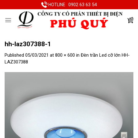
Skip
0902 63 63 54
HOTLINE
to
content
hh-laz307388-1
Published
05/03/2021
at
800 × 600
in
Đèn trần Led cỡ lớn HH-
LAZ307388