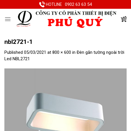
Skip
0902 63 63 54
HOTLINE
to
content
nbl2721-1
Published
05/03/2021
at
800 × 600
in
Đèn gắn tường ngoài trời
Led NBL2721