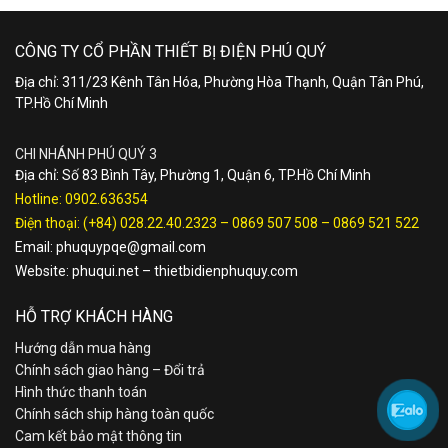
CÔNG TY CỔ PHẦN THIẾT BỊ ĐIỆN PHÚ QUÝ
Địa chỉ: 311/23 Kênh Tân Hóa, Phường Hòa Thạnh, Quận Tân Phú,
TP.Hồ Chí Minh
CHI NHÁNH PHÚ QUÝ 3
Địa chỉ: Số 83 Bình Tây, Phường 1, Quận 6, TP.Hồ Chí Minh
Hotline:
0902.636354
Điện thoại:
(+84) 028.22.40.2323
–
0869 507 508
–
0869 521 522
Email:
phuquypqe@gmail.com
Website:
phuqui.net
–
thietbidienphuquy.com
HỖ TRỢ KHÁCH HÀNG
Hướng dẫn mua hàng
Chính sách giao hàng – Đổi trả
Hình thức thanh toán
Chính sách ship hàng toàn quốc
Cam kết bảo mật thông tin