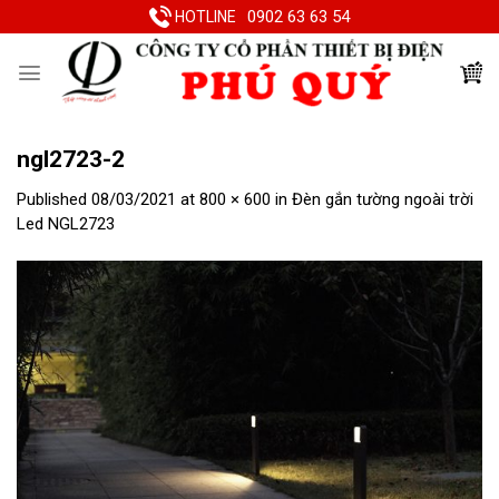
Skip
0902 63 63 54
HOTLINE
to
content
ngl2723-2
Published
08/03/2021
at
800 × 600
in
Đèn gắn tường ngoài trời
Led NGL2723