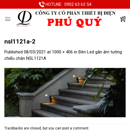
Skip
0902 63 63 54
HOTLINE
to
content
nsl1121a-2
Published
08/03/2021
at
1000 × 406
in
Đèn Led gắn âm tường
chiếu chân NSL1121A
Trackbacks are closed, but you can
post a comment
.