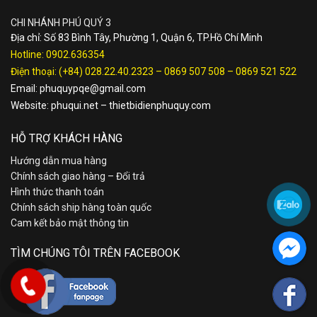
CHI NHÁNH PHÚ QUÝ 3
Địa chỉ: Số 83 Bình Tây, Phường 1, Quận 6, TP.Hồ Chí Minh
Hotline:
0902.636354
Điện thoại:
(+84) 028.22.40.2323
–
0869 507 508
–
0869 521 522
Email:
phuquypqe@gmail.com
Website:
phuqui.net
–
thietbidienphuquy.com
HỖ TRỢ KHÁCH HÀNG
Hướng dẫn mua hàng
Chính sách giao hàng – Đổi trả
Hình thức thanh toán
Chính sách ship hàng toàn quốc
Cam kết bảo mật thông tin
TÌM CHÚNG TÔI TRÊN FACEBOOK