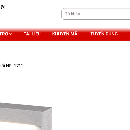
Tìm
kiếm:
 TRỢ
TÀI LIỆU
KHUYẾN MÃI
TUYỂN DỤNG
 nổi NSL1711