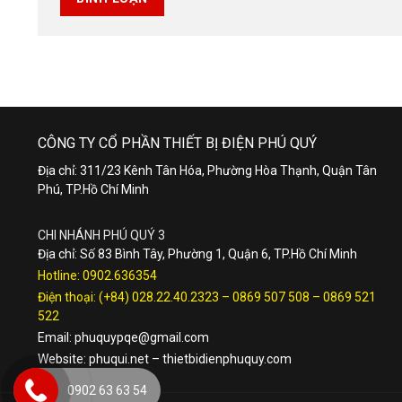
CÔNG TY CỔ PHẦN THIẾT BỊ ĐIỆN PHÚ QUÝ
Địa chỉ: 311/23 Kênh Tân Hóa, Phường Hòa Thạnh, Quận Tân
Phú, TP.Hồ Chí Minh
CHI NHÁNH PHÚ QUÝ 3
Địa chỉ: Số 83 Bình Tây, Phường 1, Quận 6, TP.Hồ Chí Minh
Hotline:
0902.636354
Điện thoại:
(+84) 028.22.40.2323
–
0869 507 508
–
0869 521
522
Email:
phuquypqe@gmail.com
Website:
phuqui.net
–
thietbidienphuquy.com
0902 63 63 54