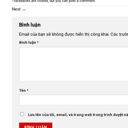
Trackbacks are closed, but you can
post a comment
.
Next
→
Bình luận
Email của bạn sẽ không được hiển thị công khai.
Các trườ
Bình luận
*
Tên
*
Lưu tên của tôi, email, và trang web trong trình duyệt này