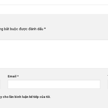
ng bắt buộc được đánh dấu
*
Email
*
 cho lần bình luận kế tiếp của tôi.