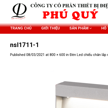
Skip
to
content
TRANG CHỦ
GIỚI THIỆU
SẢN PHẨM
HỖ
nsl1711-1
Published
08/03/2021
at
800 × 600
in
Đèn Led chiếu chân lắp