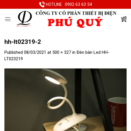
Skip
0902 63 63 54
HOTLINE
to
content
hh-lt02319-2
Published
08/03/2021
at
500 × 327
in
Đèn bàn Led HH-
LT023219