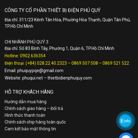
CÔNG TY CỔ PHẦN THIẾT BỊ ĐIỆN PHÚ QUÝ
Địa chỉ: 311/23 Kênh Tân Hóa, Phường Hòa Thạnh, Quận Tân Phú,
TP.Hồ Chí Minh
CHI NHÁNH PHÚ QUÝ 3
Địa chỉ: Số 83 Bình Tây, Phường 1, Quận 6, TP.Hồ Chí Minh
Hotline:
0902.636354
Điện thoại:
(+84) 028.22.40.2323
–
0869 507 508
–
0869 521 522
Email:
phuquypqe@gmail.com
Website:
phuqui.net
–
thietbidienphuquy.com
HỖ TRỢ KHÁCH HÀNG
Hướng dẫn mua hàng
Chính sách giao hàng – Đổi trả
Hình thức thanh toán
Chính sách ship hàng toàn quốc
Cam kết bảo mật thông tin