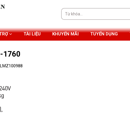
Tìm
kiếm:
 TRỢ
TÀI LIỆU
KHUYẾN MÃI
TUYỂN DỤNG
8-1760
H-LMZ100988