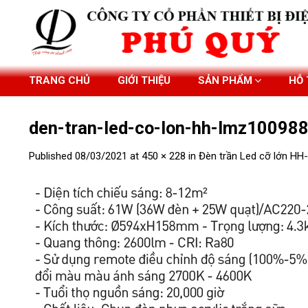
Skip
to
content
TRANG CHỦ
GIỚI THIỆU
SẢN PHẨM
HỖ
den-tran-led-co-lon-hh-lmz10098
Published
08/03/2021
at
450 × 228
in
Đèn trần Led cỡ lớn H