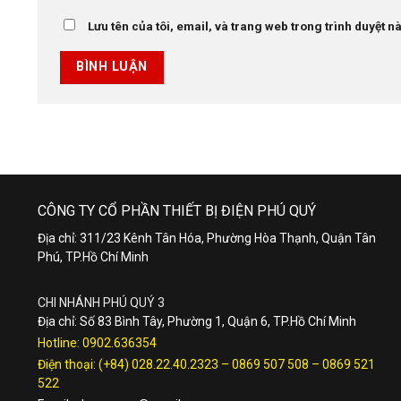
Lưu tên của tôi, email, và trang web trong trình duyệt này
CÔNG TY CỔ PHẦN THIẾT BỊ ĐIỆN PHÚ QUÝ
Địa chỉ: 311/23 Kênh Tân Hóa, Phường Hòa Thạnh, Quận Tân
Phú, TP.Hồ Chí Minh
CHI NHÁNH PHÚ QUÝ 3
Địa chỉ: Số 83 Bình Tây, Phường 1, Quận 6, TP.Hồ Chí Minh
Hotline:
0902.636354
Điện thoại:
(+84) 028.22.40.2323
–
0869 507 508
–
0869 521
522