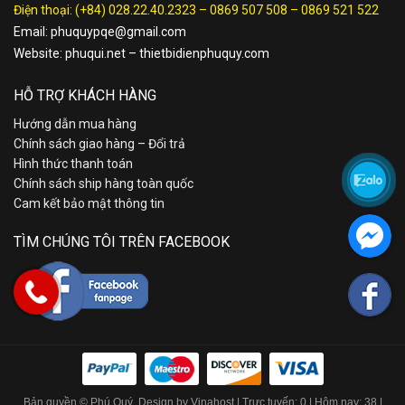
Điện thoại:
(+84) 028.22.40.2323
–
0869 507 508
–
0869 521 522
Email:
phuquypqe@gmail.com
Website:
phuqui.net
–
thietbidienphuquy.com
HỖ TRỢ KHÁCH HÀNG
Hướng dẫn mua hàng
Chính sách giao hàng – Đổi trả
Hình thức thanh toán
Chính sách ship hàng toàn quốc
Cam kết bảo mật thông tin
TÌM CHÚNG TÔI TRÊN FACEBOOK
Bản quyền © Phú Quý. Design by Vinahost
| Trực tuyến: 0 | Hôm nay: 38 |