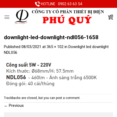
Skip
0902 63 63 54
HOTLINE
to
content
downlight-led-downlight-ndl056-1658
Published
08/03/2021
at
365 × 102
in
Downlight led downlight
NDL056
Trackbacks are closed, but you can
post a comment
.
←
Previous