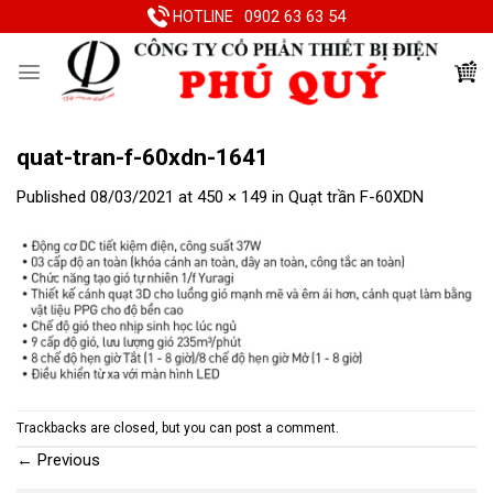
Skip
0902 63 63 54
HOTLINE
to
content
quat-tran-f-60xdn-1641
Published
08/03/2021
at
450 × 149
in
Quạt trần F-60XDN
Trackbacks are closed, but you can
post a comment
.
←
Previous