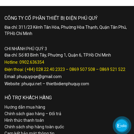
CÔNG TY CỔ PHẦN THIẾT BỊ ĐIỆN PHÚ QUÝ
Địa chỉ: 311/23 Kênh Tân Hóa, Phường Hòa Thạnh, Quận Tân Phú,
TP.Hồ Chí Minh
CHI NHÁNH PHÚ QUÝ 3
Địa chỉ: Số 83 Bình Tây, Phường 1, Quận 6, TP.Hồ Chí Minh
Hotline:
0902.636354
Điện thoại:
(+84) 028.22.40.2323
–
0869 507 508
–
0869 521 522
Email:
phuquypqe@gmail.com
Website:
phuqui.net
–
thietbidienphuquy.com
HỖ TRỢ KHÁCH HÀNG
Hướng dẫn mua hàng
Chính sách giao hàng – Đổi trả
Hình thức thanh toán
Chính sách ship hàng toàn quốc
Cam kết bảo mật thông tin