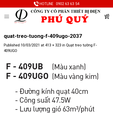
Skip
0902 63 63 54
HOTLINE
to
content
quat-treo-tuong-f-409ugo-2037
Published
10/03/2021
at
413 × 323
in
Quạt treo tường F-
409UGO