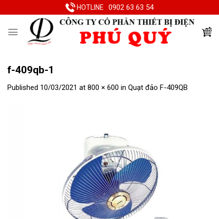
Skip
0902 63 63 54
HOTLINE
to
content
f-409qb-1
Published
10/03/2021
at
800 × 600
in
Quạt đảo F-409QB