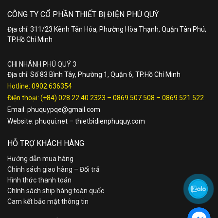
CÔNG TY CỔ PHẦN THIẾT BỊ ĐIỆN PHÚ QUÝ
Địa chỉ: 311/23 Kênh Tân Hóa, Phường Hòa Thạnh, Quận Tân Phú,
TP.Hồ Chí Minh
CHI NHÁNH PHÚ QUÝ 3
Địa chỉ: Số 83 Bình Tây, Phường 1, Quận 6, TP.Hồ Chí Minh
Hotline:
0902.636354
Điện thoại:
(+84) 028.22.40.2323
–
0869 507 508
–
0869 521 522
Email:
phuquypqe@gmail.com
Website:
phuqui.net
–
thietbidienphuquy.com
HỖ TRỢ KHÁCH HÀNG
Hướng dẫn mua hàng
Chính sách giao hàng – Đổi trả
Hình thức thanh toán
Chính sách ship hàng toàn quốc
Cam kết bảo mật thông tin