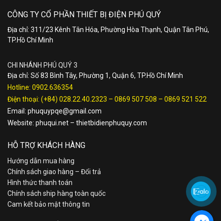
CÔNG TY CỔ PHẦN THIẾT BỊ ĐIỆN PHÚ QUÝ
Địa chỉ: 311/23 Kênh Tân Hóa, Phường Hòa Thạnh, Quận Tân Phú,
TP.Hồ Chí Minh
CHI NHÁNH PHÚ QUÝ 3
Địa chỉ: Số 83 Bình Tây, Phường 1, Quận 6, TP.Hồ Chí Minh
Hotline:
0902.636354
Điện thoại:
(+84) 028.22.40.2323
–
0869 507 508
–
0869 521 522
Email:
phuquypqe@gmail.com
Website:
phuqui.net
–
thietbidienphuquy.com
HỖ TRỢ KHÁCH HÀNG
Hướng dẫn mua hàng
Chính sách giao hàng – Đổi trả
Hình thức thanh toán
Chính sách ship hàng toàn quốc
Cam kết bảo mật thông tin