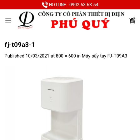
Skip
0902 63 63 54
HOTLINE
to
content
fj-t09a3-1
Published
10/03/2021
at
800 × 600
in
Máy sấy tay FJ-T09A3