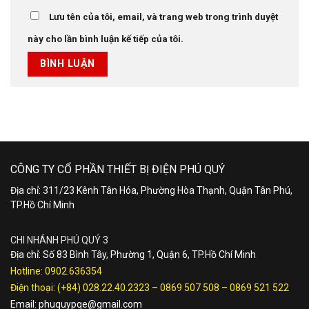
Lưu tên của tôi, email, và trang web trong trình duyệt
này cho lần bình luận kế tiếp của tôi.
CÔNG TY CỔ PHẦN THIẾT BỊ ĐIỆN PHÚ QUÝ
Địa chỉ: 311/23 Kênh Tân Hóa, Phường Hòa Thạnh, Quận Tân Phú,
TP.Hồ Chí Minh
CHI NHÁNH PHÚ QUÝ 3
Địa chỉ: Số 83 Bình Tây, Phường 1, Quận 6, TP.Hồ Chí Minh
Hotline:
0902.636354
Điện thoại:
(+84) 028.22.40.2323
–
0869 507 508
–
0869 521 522
Email:
phuquypqe@gmail.com