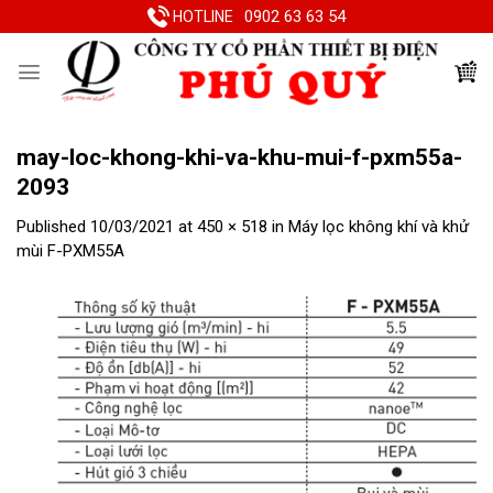
Skip
0902 63 63 54
HOTLINE
to
content
may-loc-khong-khi-va-khu-mui-f-pxm55a-
2093
Published
10/03/2021
at
450 × 518
in
Máy lọc không khí và khử
mùi F-PXM55A