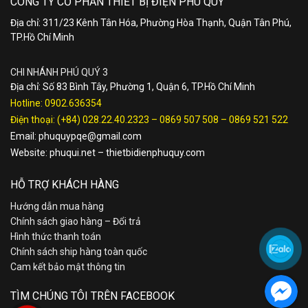
CÔNG TY CỔ PHẦN THIẾT BỊ ĐIỆN PHÚ QUÝ
Địa chỉ: 311/23 Kênh Tân Hóa, Phường Hòa Thạnh, Quận Tân Phú,
TP.Hồ Chí Minh
CHI NHÁNH PHÚ QUÝ 3
Địa chỉ: Số 83 Bình Tây, Phường 1, Quận 6, TP.Hồ Chí Minh
Hotline:
0902.636354
Điện thoại:
(+84) 028.22.40.2323
–
0869 507 508
–
0869 521 522
Email:
phuquypqe@gmail.com
Website:
phuqui.net
–
thietbidienphuquy.com
HỖ TRỢ KHÁCH HÀNG
Hướng dẫn mua hàng
Chính sách giao hàng – Đổi trả
Hình thức thanh toán
Chính sách ship hàng toàn quốc
Cam kết bảo mật thông tin
TÌM CHÚNG TÔI TRÊN FACEBOOK