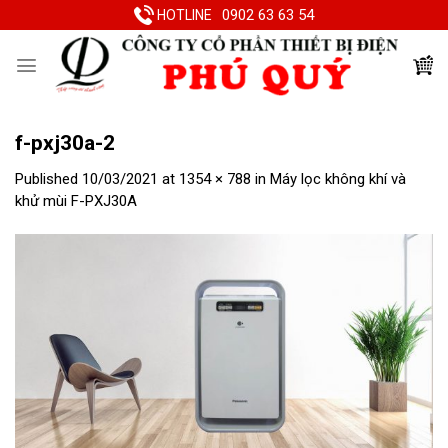
Skip
0902 63 63 54
HOTLINE
to
content
f-pxj30a-2
Published
10/03/2021
at
1354 × 788
in
Máy lọc không khí và
khử mùi F-PXJ30A