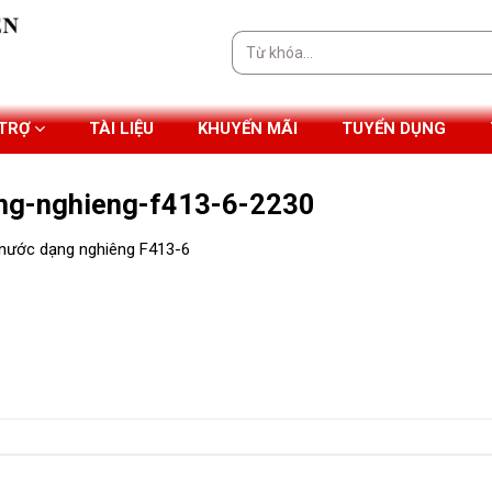
Tìm
kiếm:
 TRỢ
TÀI LIỆU
KHUYẾN MÃI
TUYỂN DỤNG
ng-nghieng-f413-6-2230
 nước dạng nghiêng F413-6