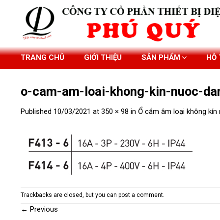
Skip
to
content
TRANG CHỦ
GIỚI THIỆU
SẢN PHẨM
HỖ
o-cam-am-loai-khong-kin-nuoc-da
Published
10/03/2021
at
350 × 98
in
Ổ cắm âm loại không kín
Trackbacks are closed, but you can
post a comment
.
←
Previous