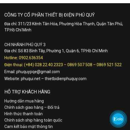
CÔNG TY CỔ PHẦN THIẾT BỊ ĐIỆN PHÚ QUÝ
Địa chỉ: 311/23 Kênh Tân Hóa, Phường Hòa Thạnh, Quận Tân Phú,
TP.Hồ Chí Minh
CHI NHÁNH PHÚ QUÝ 3
Địa chỉ: Số 83 Bình Tây, Phường 1, Quận 6, TP.Hồ Chí Minh
Hotline:
0902.636354
Điện thoại:
(+84) 028.22.40.2323
–
0869 507 508
–
0869 521 522
Email:
phuquypqe@gmail.com
Website:
phuqui.net
–
thietbidienphuquy.com
HỖ TRỢ KHÁCH HÀNG
Hướng dẫn mua hàng
Chính sách giao hàng – Đổi trả
Hình thức thanh toán
Chính sách ship hàng toàn quốc
Cam kết bảo mật thông tin