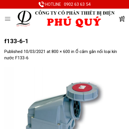
Skip
0902 63 63 54
HOTLINE
to
content
f133-6-1
Published
10/03/2021
at
800 × 600
in
Ổ cắm gắn nổi loại kín
nước F133-6