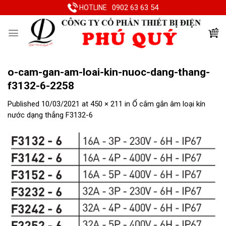
Skip
0902 63 63 54
HOTLINE
to
content
o-cam-gan-am-loai-kin-nuoc-dang-thang-
f3132-6-2258
Published
10/03/2021
at
450 × 211
in
Ổ cắm gắn âm loại kín
nước dạng thẳng F3132-6