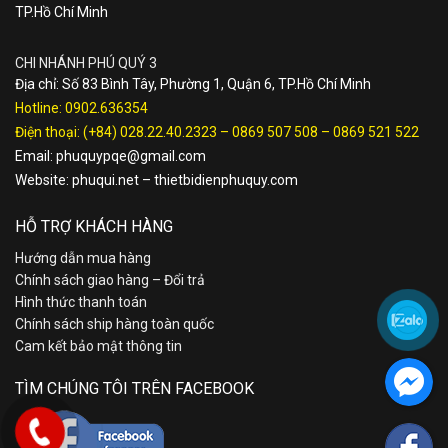
TP.Hồ Chí Minh
CHI NHÁNH PHÚ QUÝ 3
Địa chỉ: Số 83 Bình Tây, Phường 1, Quận 6, TP.Hồ Chí Minh
Hotline:
0902.636354
Điện thoại:
(+84) 028.22.40.2323
–
0869 507 508
–
0869 521 522
Email:
phuquypqe@gmail.com
Website:
phuqui.net
–
thietbidienphuquy.com
HỖ TRỢ KHÁCH HÀNG
Hướng dẫn mua hàng
Chính sách giao hàng – Đổi trả
Hình thức thanh toán
Chính sách ship hàng toàn quốc
Cam kết bảo mật thông tin
TÌM CHÚNG TÔI TRÊN FACEBOOK