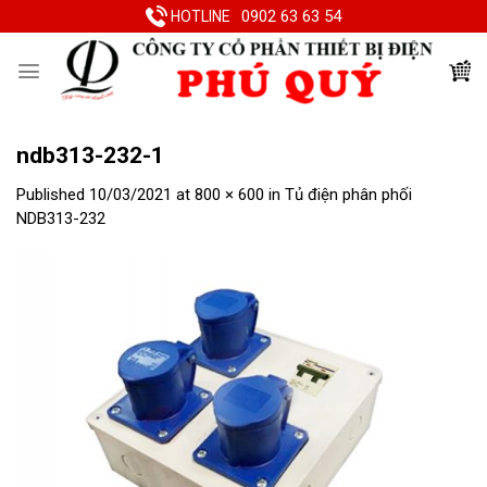
Skip
0902 63 63 54
HOTLINE
to
content
ndb313-232-1
Published
10/03/2021
at
800 × 600
in
Tủ điện phân phối
NDB313-232