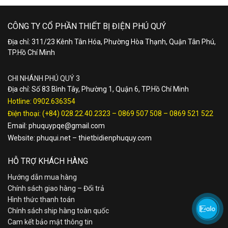
CÔNG TY CỔ PHẦN THIẾT BỊ ĐIỆN PHÚ QUÝ
Địa chỉ: 311/23 Kênh Tân Hóa, Phường Hòa Thạnh, Quận Tân Phú,
TP.Hồ Chí Minh
CHI NHÁNH PHÚ QUÝ 3
Địa chỉ: Số 83 Bình Tây, Phường 1, Quận 6, TP.Hồ Chí Minh
Hotline:
0902.636354
Điện thoại:
(+84) 028.22.40.2323
–
0869 507 508
–
0869 521 522
Email:
phuquypqe@gmail.com
Website:
phuqui.net
–
thietbidienphuquy.com
HỖ TRỢ KHÁCH HÀNG
Hướng dẫn mua hàng
Chính sách giao hàng – Đổi trả
Hình thức thanh toán
Chính sách ship hàng toàn quốc
Cam kết bảo mật thông tin